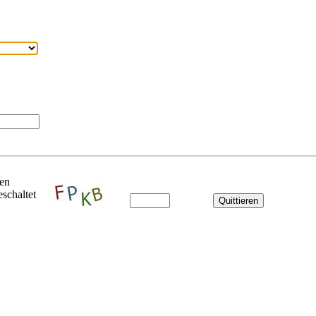
ben
schaltet
Quittieren