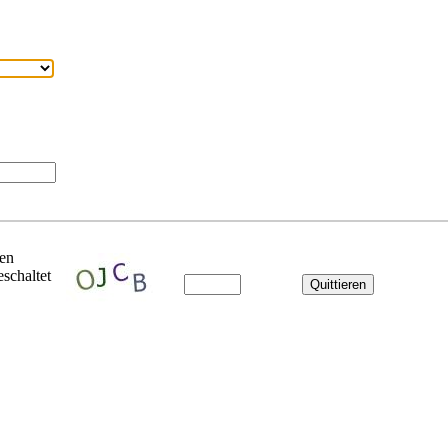
ben
schaltet
Quittieren