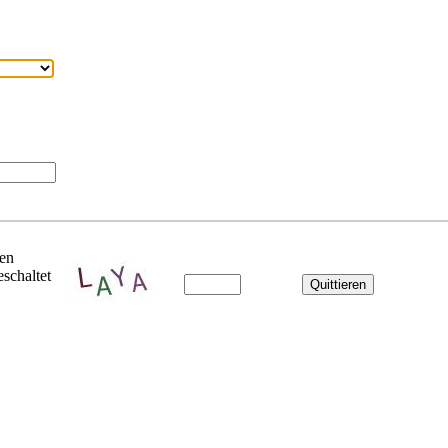
ben
schaltet
Quittieren