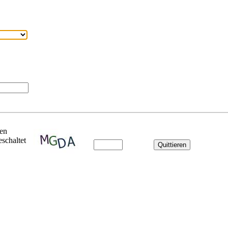
ben
schaltet
Quittieren