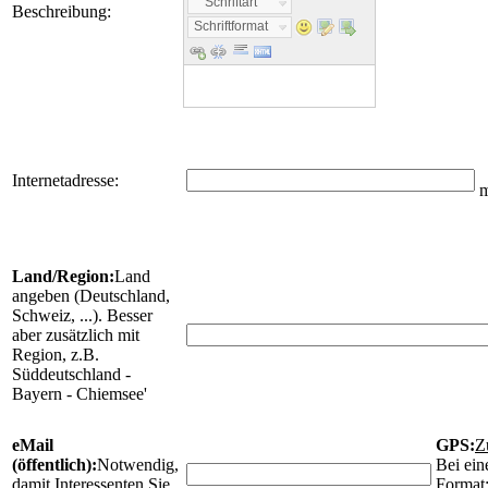
Schriftart
Beschreibung:
Schriftformat
Internetadresse:
m
Land/Region:
Land
angeben (Deutschland,
Schweiz, ...). Besser
aber zusätzlich mit
Region, z.B.
Süddeutschland -
Bayern - Chiemsee'
eMail
GPS:
Z
(öffentlich):
Notwendig,
Bei ein
damit Interessenten Sie
Format