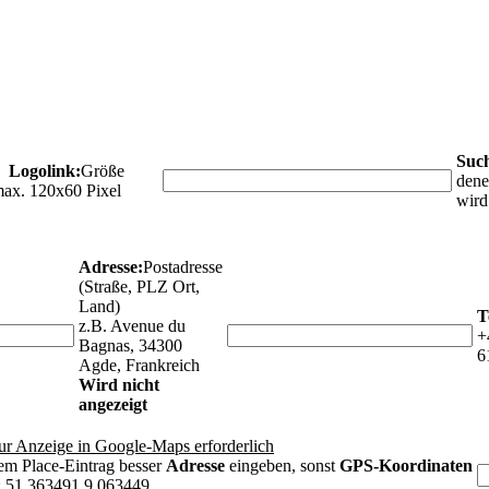
Such
Logolink:
Größe
dene
ax. 120x60 Pixel
wird
Adresse:
Postadresse
(Straße, PLZ Ort,
Land)
T
z.B. Avenue du
+
Bagnas, 34300
6
Agde, Frankreich
Wird nicht
angezeigt
ur Anzeige in Google-Maps erforderlich
em Place-Eintrag besser
Adresse
eingeben, sonst
GPS-Koordinaten
: 51.363491,9.063449