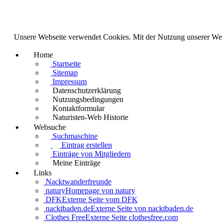
Unsere Webseite verwendet Cookies. Mit der Nutzung unserer We
Home
Startseite
Sitemap
Impressum
Datenschutzerklärung
Nutzungsbedingungen
Kontaktformular
Naturisten-Web Historie
Websuche
Suchmaschine
Eintrag erstellen
Einträge von Mitgliedern
Meine Einträge
Links
Nacktwanderfreunde
natury
Homepage von natury
DFK
Externe Seite vom DFK
nacktbaden.de
Externe Seite von nacktbaden.de
Clothes Free
Externe Seite clothesfree.com