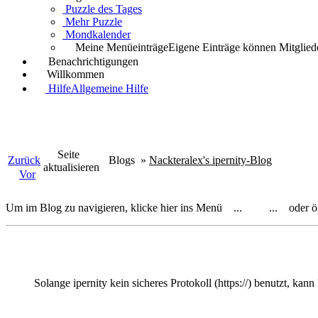
Puzzle des Tages
Mehr Puzzle
Mondkalender
Meine Menüeinträge
Eigene Einträge können Mitgliede
Benachrichtigungen
Willkommen
Hilfe
Allgemeine Hilfe
Seite
Zurück
Blogs
»
Nackteralex's ipernity-Blog
aktualisieren
Vor
Um im Blog zu navigieren, klicke hier ins Menü ...
... oder öf