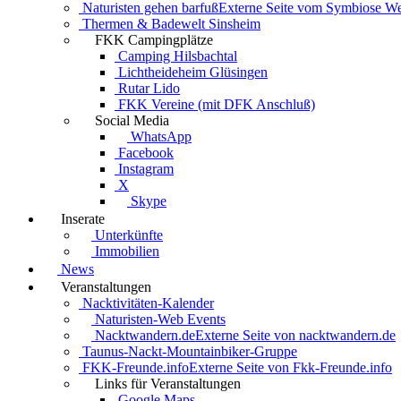
Naturisten gehen barfuß
Externe Seite vom Symbiose W
Thermen & Badewelt Sinsheim
FKK Campingplätze
Camping Hilsbachtal
Lichtheideheim Glüsingen
Rutar Lido
FKK Vereine (mit DFK Anschluß)
Social Media
WhatsApp
Facebook
Instagram
X
Skype
Inserate
Unterkünfte
Immobilien
News
Veranstaltungen
Nacktivitäten-Kalender
Naturisten-Web Events
Nacktwandern.de
Externe Seite von nacktwandern.de
Taunus-Nackt-Mountainbiker-Gruppe
FKK-Freunde.info
Externe Seite von Fkk-Freunde.info
Links für Veranstaltungen
Google Maps