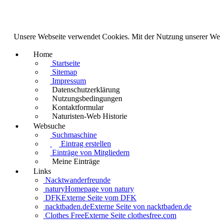
Unsere Webseite verwendet Cookies. Mit der Nutzung unserer We
Home
Startseite
Sitemap
Impressum
Datenschutzerklärung
Nutzungsbedingungen
Kontaktformular
Naturisten-Web Historie
Websuche
Suchmaschine
Eintrag erstellen
Einträge von Mitgliedern
Meine Einträge
Links
Nacktwanderfreunde
natury
Homepage von natury
DFK
Externe Seite vom DFK
nacktbaden.de
Externe Seite von nacktbaden.de
Clothes Free
Externe Seite clothesfree.com