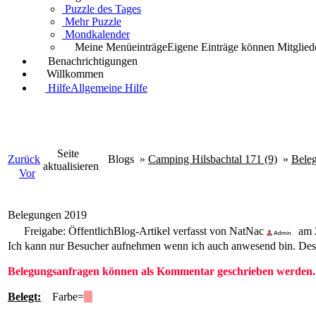
Puzzle des Tages
Mehr Puzzle
Mondkalender
Meine Menüeinträge
Eigene Einträge können Mitgliede
Benachrichtigungen
Willkommen
Hilfe
Allgemeine Hilfe
Seite
Zurück
Blogs
»
Camping Hilsbachtal 171 (9)
»
Bele
aktualisieren
Vor
Belegungen 2019
Freigabe: Öffentlich
Blog-Artikel verfasst von NatNac
am 2
Ich kann nur Besucher aufnehmen wenn ich auch anwesend bin. Des
Belegungsanfragen können als Kommentar geschrieben werden.
Belegt:
Farbe=