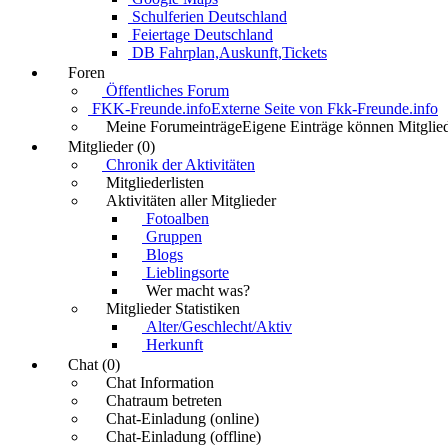
Schulferien Deutschland
Feiertage Deutschland
DB Fahrplan,Auskunft,Tickets
Foren
Öffentliches Forum
FKK-Freunde.info
Externe Seite von Fkk-Freunde.info
Meine Forumeinträge
Eigene Einträge können Mitglied
Mitglieder (0)
Chronik der Aktivitäten
Mitgliederlisten
Aktivitäten aller Mitglieder
Fotoalben
Gruppen
Blogs
Lieblingsorte
Wer macht was?
Mitglieder Statistiken
Alter/Geschlecht/Aktiv
Herkunft
Chat (0)
Chat Information
Chatraum betreten
Chat-Einladung (online)
Chat-Einladung (offline)