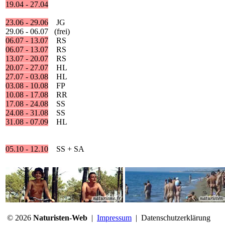
19.04 - 27.04
23.06 - 29.06
JG
29.06 - 06.07 (frei)
06.07 - 13.07
RS
06.07 - 13.07
RS
13.07 - 20.07
RS
20.07 - 27.07
HL
27.07 - 03.08
HL
03.08 - 10.08
FP
10.08 - 17.08
RR
17.08 - 24.08
SS
24.08 - 31.08
SS
31.08 - 07.09
HL
05.10 - 12.10
SS + SA
21.10
HK
21.11
HK
© 2026
Naturisten-Web
|
Impressum
|
Datenschutzerklärung
Um nicht für einen weiteren Tag zu bezahlen, müssen Campinggäste 