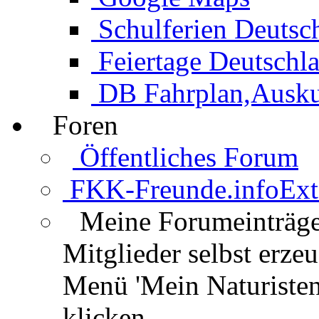
Schulferien Deutsc
Feiertage Deutschl
DB Fahrplan,Auskun
Foren
Öffentliches Forum
FKK-Freunde.info
Ext
Meine Forumeinträg
Mitglieder selbst erz
Menü 'Mein Naturisten
klicken.