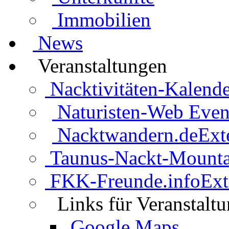
Immobilien
News
Veranstaltungen
Nacktivitäten-Kalende
Naturisten-Web Even
Nacktwandern.de
Ext
Taunus-Nackt-Mounta
FKK-Freunde.info
Ext
Links für Veranstalt
Google Maps