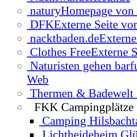
natury
Homepage von 
DFK
Externe Seite v
nacktbaden.de
Externe
Clothes Free
Externe S
Naturisten gehen barf
Web
Thermen & Badewelt 
FKK Campingplätze
Camping Hilsbacht
Lichtheideheim Gl