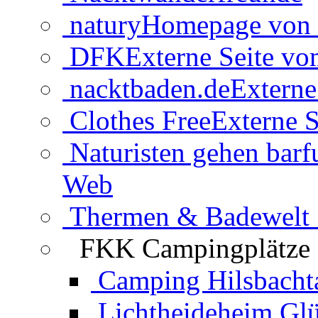
natury
Homepage von 
DFK
Externe Seite v
nacktbaden.de
Externe
Clothes Free
Externe S
Naturisten gehen barf
Web
Thermen & Badewelt 
FKK Campingplätze
Camping Hilsbacht
Lichtheideheim Gl