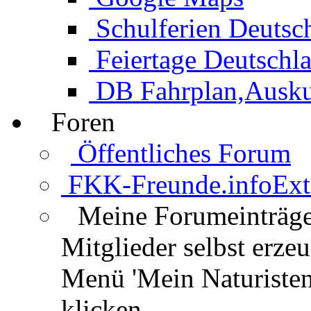
Schulferien Deutsc
Feiertage Deutschl
DB Fahrplan,Auskun
Foren
Öffentliches Forum
FKK-Freunde.info
Ext
Meine Forumeinträg
Mitglieder selbst erz
Menü 'Mein Naturisten
klicken.