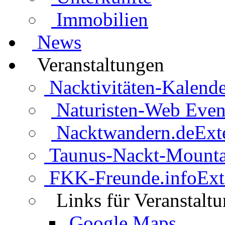
Immobilien
News
Veranstaltungen
Nacktivitäten-Kalende
Naturisten-Web Even
Nacktwandern.de
Ext
Taunus-Nackt-Mounta
FKK-Freunde.info
Ext
Links für Veranstalt
Google Maps