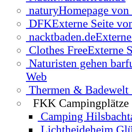
natury
Homepage von 
DFK
Externe Seite v
nacktbaden.de
Externe
Clothes Free
Externe S
Naturisten gehen barf
Web
Thermen & Badewelt 
FKK Campingplätze
Camping Hilsbacht
Lichtheideheim Gl