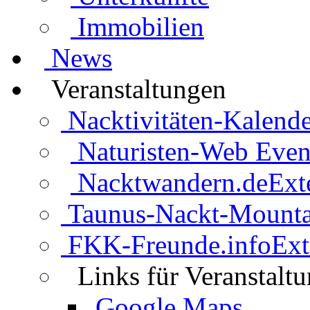
Immobilien
News
Veranstaltungen
Nacktivitäten-Kalende
Naturisten-Web Even
Nacktwandern.de
Ext
Taunus-Nackt-Mounta
FKK-Freunde.info
Ext
Links für Veranstalt
Google Maps