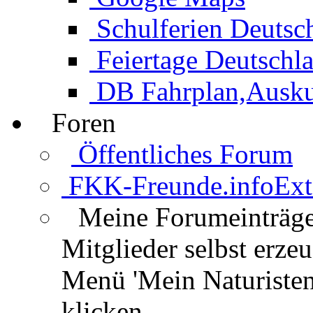
Schulferien Deutsc
Feiertage Deutschl
DB Fahrplan,Auskun
Foren
Öffentliches Forum
FKK-Freunde.info
Ext
Meine Forumeinträg
Mitglieder selbst erz
Menü 'Mein Naturisten
klicken.