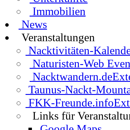
Immobilien
News
Veranstaltungen
Nacktivitäten-Kalende
Naturisten-Web Even
Nacktwandern.de
Ext
Taunus-Nackt-Mounta
FKK-Freunde.info
Ext
Links für Veranstalt
Google Maps