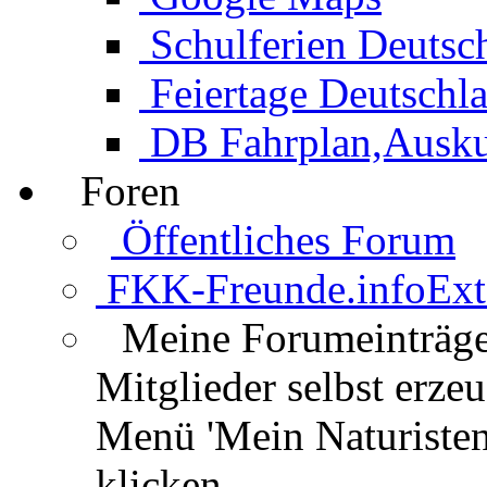
Schulferien Deutsc
Feiertage Deutschl
DB Fahrplan,Auskun
Foren
Öffentliches Forum
FKK-Freunde.info
Ext
Meine Forumeinträg
Mitglieder selbst erz
Menü 'Mein Naturisten
klicken.