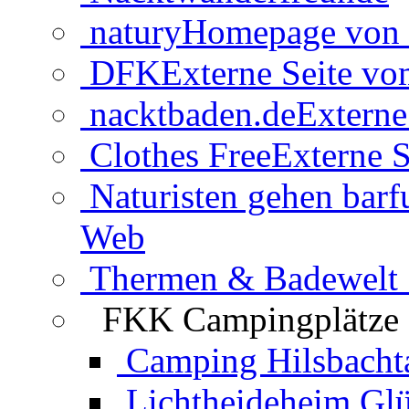
natury
Homepage von 
DFK
Externe Seite v
nacktbaden.de
Externe
Clothes Free
Externe S
Naturisten gehen barf
Web
Thermen & Badewelt 
FKK Campingplätze
Camping Hilsbacht
Lichtheideheim Gl