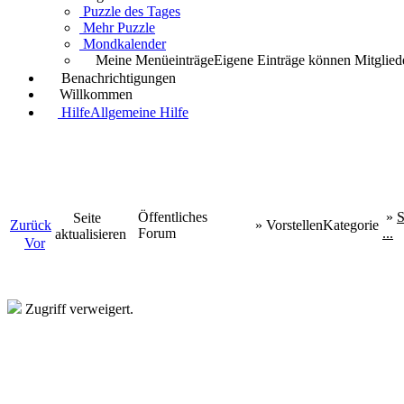
Puzzle des Tages
Mehr Puzzle
Mondkalender
Meine Menüeinträge
Eigene Einträge können Mitgliede
Benachrichtigungen
Willkommen
Hilfe
Allgemeine Hilfe
Öffentliches
»
S
Seite
Zurück
»
Vorstellen
Kategorie
Forum
...
aktualisieren
Vor
Zugriff verweigert.