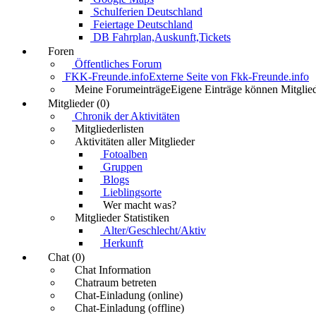
Schulferien Deutschland
Feiertage Deutschland
DB Fahrplan,Auskunft,Tickets
Foren
Öffentliches Forum
FKK-Freunde.info
Externe Seite von Fkk-Freunde.info
Meine Forumeinträge
Eigene Einträge können Mitglied
Mitglieder (0)
Chronik der Aktivitäten
Mitgliederlisten
Aktivitäten aller Mitglieder
Fotoalben
Gruppen
Blogs
Lieblingsorte
Wer macht was?
Mitglieder Statistiken
Alter/Geschlecht/Aktiv
Herkunft
Chat (0)
Chat Information
Chatraum betreten
Chat-Einladung (online)
Chat-Einladung (offline)