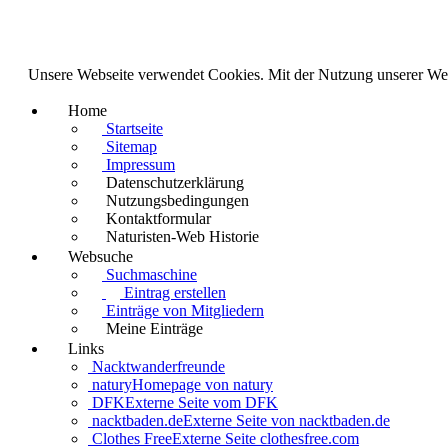
Unsere Webseite verwendet Cookies. Mit der Nutzung unserer We
Home
Startseite
Sitemap
Impressum
Datenschutzerklärung
Nutzungsbedingungen
Kontaktformular
Naturisten-Web Historie
Websuche
Suchmaschine
Eintrag erstellen
Einträge von Mitgliedern
Meine Einträge
Links
Nacktwanderfreunde
natury
Homepage von natury
DFK
Externe Seite vom DFK
nacktbaden.de
Externe Seite von nacktbaden.de
Clothes Free
Externe Seite clothesfree.com