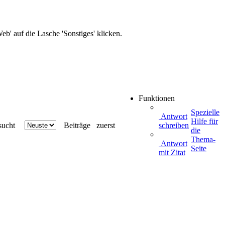
b' auf die Lasche 'Sonstiges' klicken.
Funktionen
Spezielle
Antwort
Hilfe für
ucht
Beiträge
zuerst
schreiben
die
Thema-
Antwort
Seite
mit Zitat