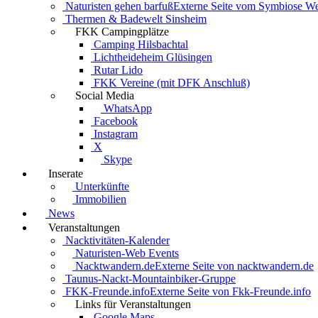
Naturisten gehen barfuß
Externe Seite vom Symbiose W
Thermen & Badewelt Sinsheim
FKK Campingplätze
Camping Hilsbachtal
Lichtheideheim Glüsingen
Rutar Lido
FKK Vereine (mit DFK Anschluß)
Social Media
WhatsApp
Facebook
Instagram
X
Skype
Inserate
Unterkünfte
Immobilien
News
Veranstaltungen
Nacktivitäten-Kalender
Naturisten-Web Events
Nacktwandern.de
Externe Seite von nacktwandern.de
Taunus-Nackt-Mountainbiker-Gruppe
FKK-Freunde.info
Externe Seite von Fkk-Freunde.info
Links für Veranstaltungen
Google Maps