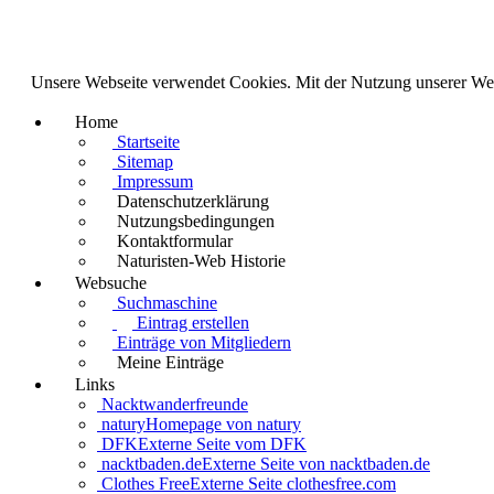
Unsere Webseite verwendet Cookies. Mit der Nutzung unserer We
Home
Startseite
Sitemap
Impressum
Datenschutzerklärung
Nutzungsbedingungen
Kontaktformular
Naturisten-Web Historie
Websuche
Suchmaschine
Eintrag erstellen
Einträge von Mitgliedern
Meine Einträge
Links
Nacktwanderfreunde
natury
Homepage von natury
DFK
Externe Seite vom DFK
nacktbaden.de
Externe Seite von nacktbaden.de
Clothes Free
Externe Seite clothesfree.com