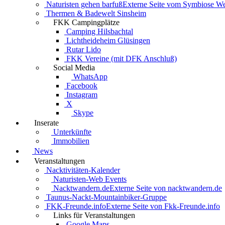
Naturisten gehen barfuß
Externe Seite vom Symbiose W
Thermen & Badewelt Sinsheim
FKK Campingplätze
Camping Hilsbachtal
Lichtheideheim Glüsingen
Rutar Lido
FKK Vereine (mit DFK Anschluß)
Social Media
WhatsApp
Facebook
Instagram
X
Skype
Inserate
Unterkünfte
Immobilien
News
Veranstaltungen
Nacktivitäten-Kalender
Naturisten-Web Events
Nacktwandern.de
Externe Seite von nacktwandern.de
Taunus-Nackt-Mountainbiker-Gruppe
FKK-Freunde.info
Externe Seite von Fkk-Freunde.info
Links für Veranstaltungen
Google Maps