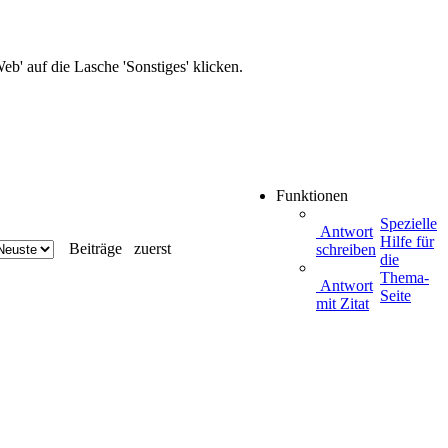
b' auf die Lasche 'Sonstiges' klicken.
Funktionen
Spezielle
Antwort
Hilfe für
Beiträge
zuerst
schreiben
die
Thema-
Antwort
Seite
mit Zitat