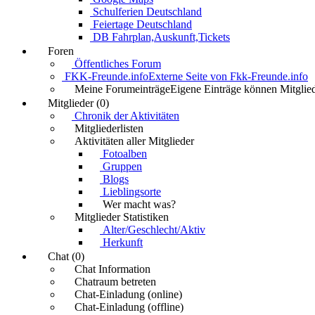
Schulferien Deutschland
Feiertage Deutschland
DB Fahrplan,Auskunft,Tickets
Foren
Öffentliches Forum
FKK-Freunde.info
Externe Seite von Fkk-Freunde.info
Meine Forumeinträge
Eigene Einträge können Mitglied
Mitglieder (0)
Chronik der Aktivitäten
Mitgliederlisten
Aktivitäten aller Mitglieder
Fotoalben
Gruppen
Blogs
Lieblingsorte
Wer macht was?
Mitglieder Statistiken
Alter/Geschlecht/Aktiv
Herkunft
Chat (0)
Chat Information
Chatraum betreten
Chat-Einladung (online)
Chat-Einladung (offline)