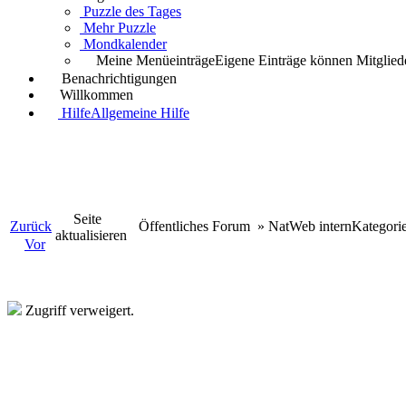
Puzzle des Tages
Mehr Puzzle
Mondkalender
Meine Menüeinträge
Eigene Einträge können Mitgliede
Benachrichtigungen
Willkommen
Hilfe
Allgemeine Hilfe
Seite
Zurück
Öffentliches Forum
»
NatWeb intern
Kategori
aktualisieren
Vor
Zugriff verweigert.