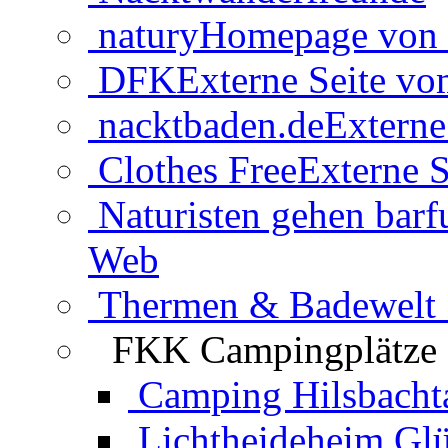
natury
Homepage von 
DFK
Externe Seite v
nacktbaden.de
Externe
Clothes Free
Externe S
Naturisten gehen barf
Web
Thermen & Badewelt 
FKK Campingplätze
Camping Hilsbacht
Lichtheideheim Gl