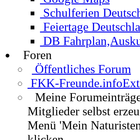
Schulferien Deutsc
Feiertage Deutschl
DB Fahrplan,Auskun
Foren
Öffentliches Forum
FKK-Freunde.info
Ext
Meine Forumeinträg
Mitglieder selbst erz
Menü 'Mein Naturisten
klicken.