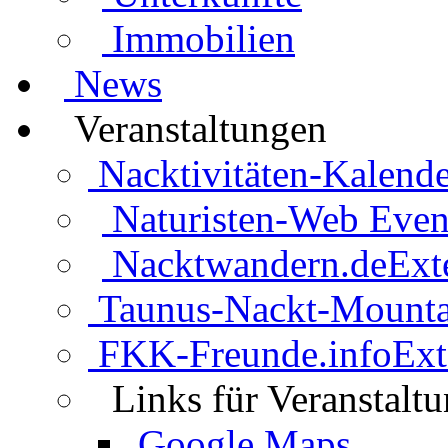
Immobilien
News
Veranstaltungen
Nacktivitäten-Kalende
Naturisten-Web Even
Nacktwandern.de
Ext
Taunus-Nackt-Mounta
FKK-Freunde.info
Ext
Links für Veranstalt
Google Maps