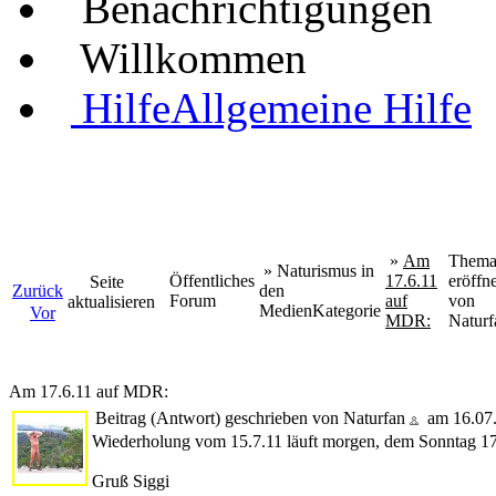
Benachrichtigungen
Willkommen
Hilfe
Allgemeine Hilfe
»
Am
Them
»
Naturismus in
Öffentliches
17.6.11
eröffne
Seite
Zurück
den
Forum
auf
von
aktualisieren
Medien
Kategorie
Vor
MDR:
Naturf
Am 17.6.11 auf MDR:
Beitrag (Antwort) geschrieben von Naturfan
am 16.07
Wiederholung vom 15.7.11 läuft morgen, dem Sonntag 1
Gruß Siggi