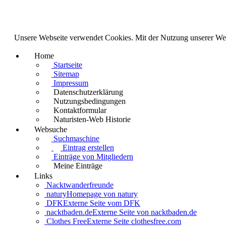
Unsere Webseite verwendet Cookies. Mit der Nutzung unserer We
Home
Startseite
Sitemap
Impressum
Datenschutzerklärung
Nutzungsbedingungen
Kontaktformular
Naturisten-Web Historie
Websuche
Suchmaschine
Eintrag erstellen
Einträge von Mitgliedern
Meine Einträge
Links
Nacktwanderfreunde
natury
Homepage von natury
DFK
Externe Seite vom DFK
nacktbaden.de
Externe Seite von nacktbaden.de
Clothes Free
Externe Seite clothesfree.com