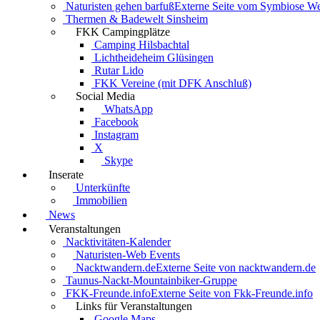
Naturisten gehen barfuß
Externe Seite vom Symbiose W
Thermen & Badewelt Sinsheim
FKK Campingplätze
Camping Hilsbachtal
Lichtheideheim Glüsingen
Rutar Lido
FKK Vereine (mit DFK Anschluß)
Social Media
WhatsApp
Facebook
Instagram
X
Skype
Inserate
Unterkünfte
Immobilien
News
Veranstaltungen
Nacktivitäten-Kalender
Naturisten-Web Events
Nacktwandern.de
Externe Seite von nacktwandern.de
Taunus-Nackt-Mountainbiker-Gruppe
FKK-Freunde.info
Externe Seite von Fkk-Freunde.info
Links für Veranstaltungen
Google Maps