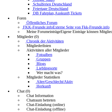
Schulferien Deutschland
Feiertage Deutschland
DB Fahrplan,Auskunft,Tickets
Foren
Öffentliches Forum
FKK-Freunde.info
Externe Seite von Fkk-Freunde.info
Meine Forumeinträge
Eigene Einträge können Mitglied
Mitglieder (0)
Chronik der Aktivitäten
Mitgliederlisten
Aktivitäten aller Mitglieder
Fotoalben
Gruppen
Blogs
Lieblingsorte
Wer macht was?
Mitglieder Statistiken
Alter/Geschlecht/Aktiv
Herkunft
Chat (0)
Chat Information
Chatraum betreten
Chat-Einladung (online)
Chat-Einladung (offline)