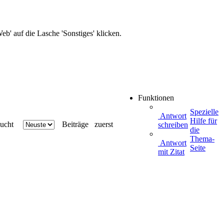
b' auf die Lasche 'Sonstiges' klicken.
Funktionen
Spezielle
Antwort
Hilfe für
ucht
Beiträge
zuerst
schreiben
die
Thema-
Antwort
Seite
mit Zitat