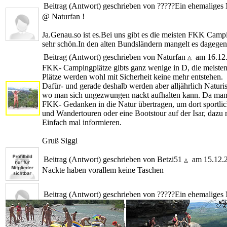
Beitrag (Antwort) geschrieben von
?????
Ein ehemaliges 
@ Naturfan !
Ja.Genau.so ist es.Bei uns gibt es die meisten FKK Camp
sehr schön.In den alten Bundsländern mangelt es dagege
Beitrag (Antwort) geschrieben von Naturfan
am 16.12
FKK- Campingplätze gibts ganz wenige in D, die meisten
Plätze werden wohl mit Sicherheit keine mehr entstehen.
Dafür- und gerade deshalb werden aber alljährlich Natu
wo man sich ungezwungen nackt aufhalten kann. Da man und
FKK- Gedanken in die Natur übertragen, um dort sportlic
und Wandertouren oder eine Bootstour auf der Isar, dazu 
Einfach mal informieren.
Gruß Siggi
Beitrag (Antwort) geschrieben von Betzi51
am 15.12.
Nackte haben vorallem keine Taschen
Beitrag (Antwort) geschrieben von
?????
Ein ehemaliges 
Genau! Nackte Menschen haben nichts in der Tasche.
Beitrag (Antwort) geschrieben von
?????
Ein ehemaliges 