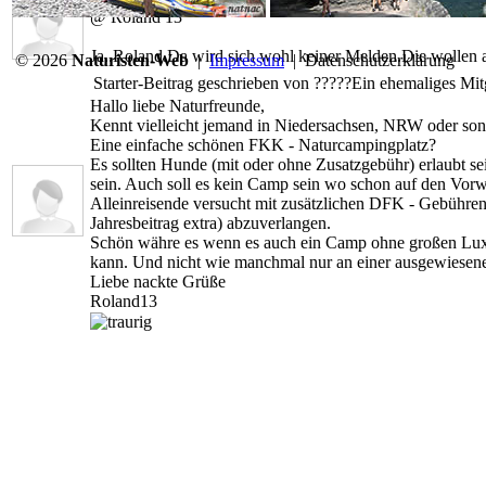
@ Roland 13
Ja..Roland.Da wird sich wohl keiner Melden.Die wollen al
© 2026
Naturisten-Web
|
Impressum
|
Datenschutzerklärung
Starter-Beitrag geschrieben von
?????
Ein ehemaliges Mit
Hallo liebe Naturfreunde,
Kennt vielleicht jemand in Niedersachsen, NRW oder so
Eine einfache schönen FKK - Naturcampingplatz?
Es sollten Hunde (mit oder ohne Zusatzgebühr) erlaubt se
sein. Auch soll es kein Camp sein wo schon auf den Vorw
Alleinreisende versucht mit zusätzlichen DFK - Gebühre
Jahresbeitrag extra) abzuverlangen.
Schön währe es wenn es auch ein Camp ohne großen Luxu
kann. Und nicht wie manchmal nur an einer ausgewiesen
Liebe nackte Grüße
Roland13