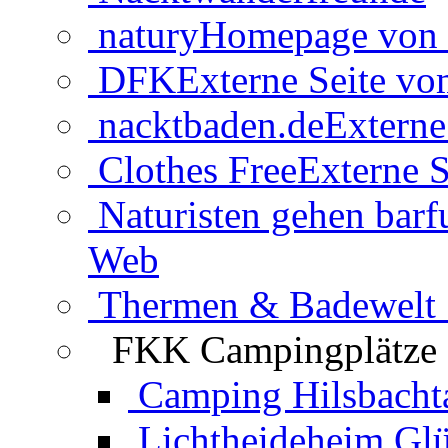
natury
Homepage von 
DFK
Externe Seite v
nacktbaden.de
Externe
Clothes Free
Externe S
Naturisten gehen barf
Web
Thermen & Badewelt 
FKK Campingplätze
Camping Hilsbacht
Lichtheideheim Gl