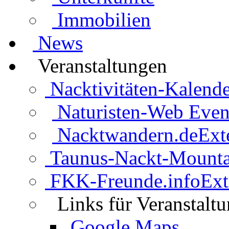
Immobilien
News
Veranstaltungen
Nacktivitäten-Kalende
Naturisten-Web Even
Nacktwandern.de
Ext
Taunus-Nackt-Mounta
FKK-Freunde.info
Ext
Links für Veranstalt
Google Maps