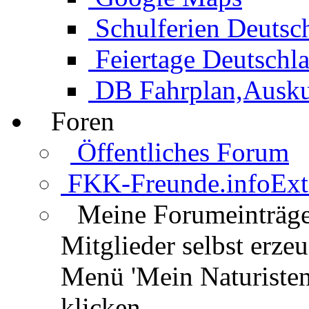
Schulferien Deutsc
Feiertage Deutschl
DB Fahrplan,Auskun
Foren
Öffentliches Forum
FKK-Freunde.info
Ext
Meine Forumeinträg
Mitglieder selbst erz
Menü 'Mein Naturisten
klicken.