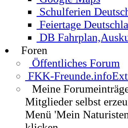
Schulferien Deutsc
Feiertage Deutschl
DB Fahrplan,Auskun
Foren
Öffentliches Forum
FKK-Freunde.info
Ext
Meine Forumeinträg
Mitglieder selbst erz
Menü 'Mein Naturisten
klicken.