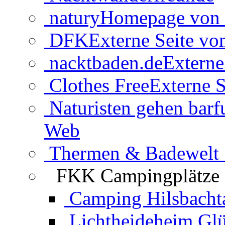
natury
Homepage von 
DFK
Externe Seite v
nacktbaden.de
Externe
Clothes Free
Externe S
Naturisten gehen barf
Web
Thermen & Badewelt 
FKK Campingplätze
Camping Hilsbacht
Lichtheideheim Gl