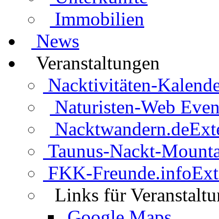
Immobilien
News
Veranstaltungen
Nacktivitäten-Kalende
Naturisten-Web Even
Nacktwandern.de
Ext
Taunus-Nackt-Mounta
FKK-Freunde.info
Ext
Links für Veranstalt
Google Maps