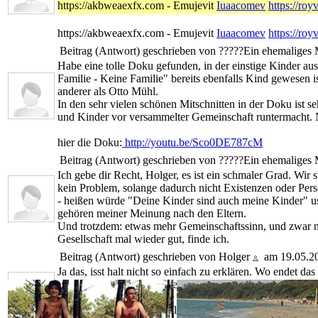
https://akbweaexfx.com - Emujevit
Iuaacomev
https://ro
https://akbweaexfx.com - Emujevit
Iuaacomev
https://ro
Beitrag (Antwort) geschrieben von
?????
Ein ehemaliges 
Habe eine tolle Doku gefunden, in der einstige Kinder a
Familie - Keine Familie" bereits ebenfalls Kind gewesen 
anderer als Otto Mühl.
In den sehr vielen schönen Mitschnitten in der Doku ist s
und Kinder vor versammelter Gemeinschaft runtermacht. Ni
hier die Doku:
http://youtu.be/Sco0DE787cM
Beitrag (Antwort) geschrieben von
?????
Ein ehemaliges 
Ich gebe dir Recht, Holger, es ist ein schmaler Grad. Wir
kein Problem, solange dadurch nicht Existenzen oder Pers
- heißen würde "Deine Kinder sind auch meine Kinder" usw
gehören meiner Meinung nach den Eltern.
Und trotzdem: etwas mehr Gemeinschaftssinn, und zwar nic
Gesellschaft mal wieder gut, finde ich.
Beitrag (Antwort) geschrieben von Holger
am 19.05.2
Ja das, isst halt nicht so einfach zu erklären. Wo endet da
Wenn nicht steht eben eine Entscheidung an.
Wichtig ist doch, dass alle im Interesse der Gruppe arbe
komplett verbiegen oder alles bedingungslos akzeptieren.