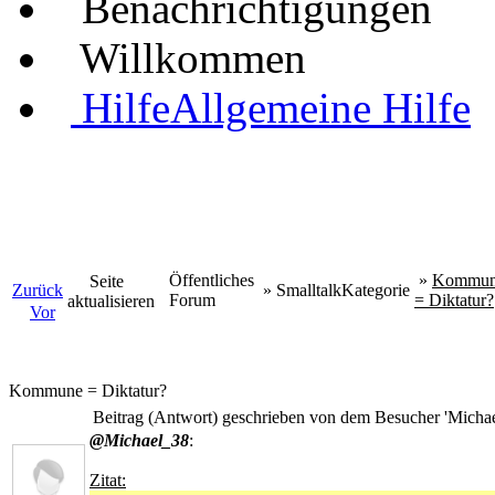
Benachrichtigungen
Willkommen
Hilfe
Allgemeine Hilfe
Öffentliches
»
Kommu
Seite
Zurück
»
Smalltalk
Kategorie
Forum
= Diktatur?
aktualisieren
Vor
Kommune = Diktatur?
Beitrag (Antwort) geschrieben von dem Besucher 'Mich
@Michael_38
:
Zitat: