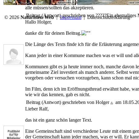
Wenn ich irgendwo hingeschickt werde, dann ist es letzte
alle müssen/sollten das akzeptieren.
Beitrag (Antwort) geschrieben von
?????
Ein ehemaliges 
© 2026
Naturisten-Web
|
Impressum
|
Datenschutzerklärung
Hallo Holger,
danke dir für deinen Beitrag.
Die Länge des Texts finde ich für die Erläuterung angeme
Kann jeder in einer Kommune machen was er will und alle
Kommunen gibt es ja heute immer noch, manche davon leben
gemeinsame Ziel investiert als manch anderer. Selbst wen
vorgeben oder versuchen vorzugeben, kann schon mal nicht
Im Film, denn ich im Eröffnungsthread erwähnt habe, war e
wie wir das kennen, gab es nicht.
Beitrag (Antwort) geschrieben von Holger
am 18.05.2
Lieber Ralf,
das ist ein ganz schön langer Text.
Eine Gemeinschaft sind verschiedene Leute mit einem geme
der Gemeinschaft kann jeder machen, was er will. Er kann