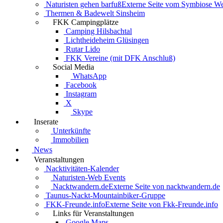
Naturisten gehen barfuß
Externe Seite vom Symbiose W
Thermen & Badewelt Sinsheim
FKK Campingplätze
Camping Hilsbachtal
Lichtheideheim Glüsingen
Rutar Lido
FKK Vereine (mit DFK Anschluß)
Social Media
WhatsApp
Facebook
Instagram
X
Skype
Inserate
Unterkünfte
Immobilien
News
Veranstaltungen
Nacktivitäten-Kalender
Naturisten-Web Events
Nacktwandern.de
Externe Seite von nacktwandern.de
Taunus-Nackt-Mountainbiker-Gruppe
FKK-Freunde.info
Externe Seite von Fkk-Freunde.info
Links für Veranstaltungen
Google Maps