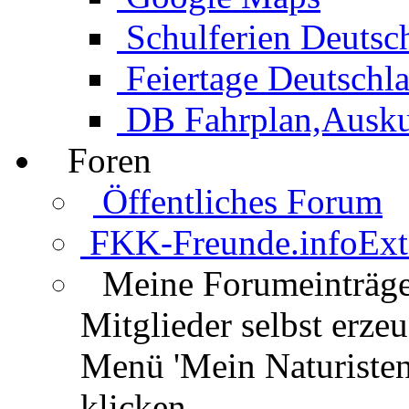
Schulferien Deutsc
Feiertage Deutschl
DB Fahrplan,Auskun
Foren
Öffentliches Forum
FKK-Freunde.info
Ext
Meine Forumeinträg
Mitglieder selbst erz
Menü 'Mein Naturisten
klicken.