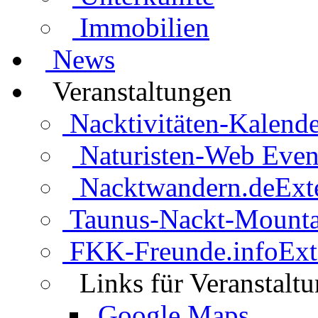
Immobilien
News
Veranstaltungen
Nacktivitäten-Kalende
Naturisten-Web Even
Nacktwandern.de
Ext
Taunus-Nackt-Mounta
FKK-Freunde.info
Ext
Links für Veranstalt
Google Maps