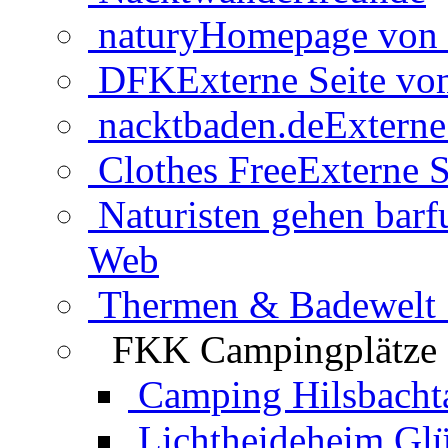
natury
Homepage von 
DFK
Externe Seite v
nacktbaden.de
Externe
Clothes Free
Externe S
Naturisten gehen barf
Web
Thermen & Badewelt 
FKK Campingplätze
Camping Hilsbacht
Lichtheideheim Gl