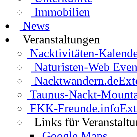
Immobilien
News
Veranstaltungen
Nacktivitäten-Kalende
Naturisten-Web Even
Nacktwandern.de
Ext
Taunus-Nackt-Mounta
FKK-Freunde.info
Ext
Links für Veranstalt
Google Maps