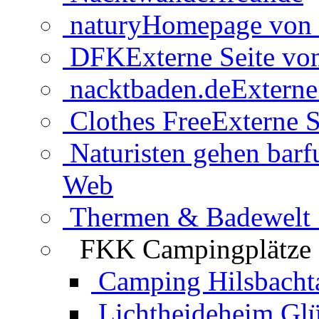
natury
Homepage von 
DFK
Externe Seite v
nacktbaden.de
Externe
Clothes Free
Externe S
Naturisten gehen barf
Web
Thermen & Badewelt 
FKK Campingplätze
Camping Hilsbacht
Lichtheideheim Gl