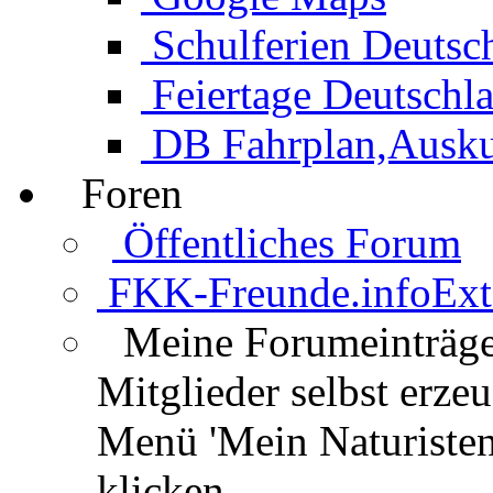
Schulferien Deutsc
Feiertage Deutschl
DB Fahrplan,Auskun
Foren
Öffentliches Forum
FKK-Freunde.info
Ext
Meine Forumeinträg
Mitglieder selbst erz
Menü 'Mein Naturisten
klicken.