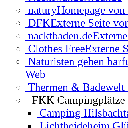
natury
Homepage von 
DFK
Externe Seite v
nacktbaden.de
Externe
Clothes Free
Externe S
Naturisten gehen barf
Web
Thermen & Badewelt 
FKK Campingplätze
Camping Hilsbacht
Lichtheideheim Gl