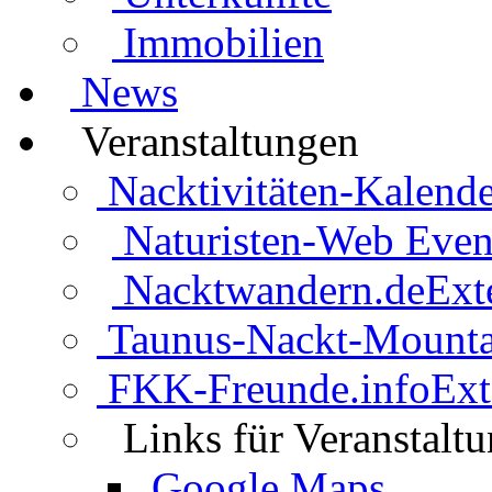
Immobilien
News
Veranstaltungen
Nacktivitäten-Kalende
Naturisten-Web Even
Nacktwandern.de
Ext
Taunus-Nackt-Mounta
FKK-Freunde.info
Ext
Links für Veranstalt
Google Maps