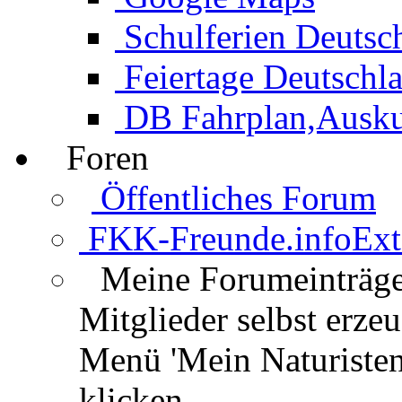
Schulferien Deutsc
Feiertage Deutschl
DB Fahrplan,Auskun
Foren
Öffentliches Forum
FKK-Freunde.info
Ext
Meine Forumeinträg
Mitglieder selbst erz
Menü 'Mein Naturisten
klicken.