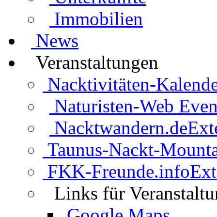
Immobilien
News
Veranstaltungen
Nacktivitäten-Kalende
Naturisten-Web Even
Nacktwandern.de
Ext
Taunus-Nackt-Mounta
FKK-Freunde.info
Ext
Links für Veranstalt
Google Maps