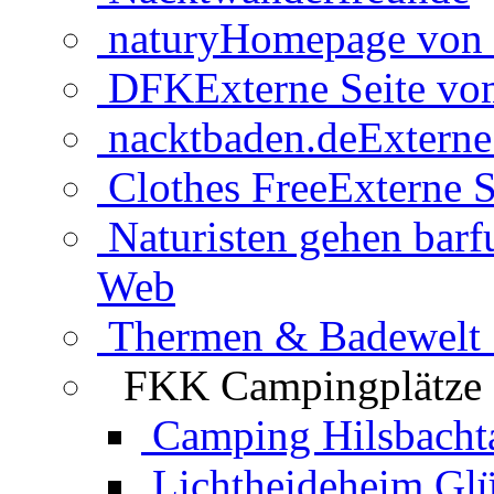
natury
Homepage von 
DFK
Externe Seite v
nacktbaden.de
Externe
Clothes Free
Externe S
Naturisten gehen barf
Web
Thermen & Badewelt 
FKK Campingplätze
Camping Hilsbacht
Lichtheideheim Gl