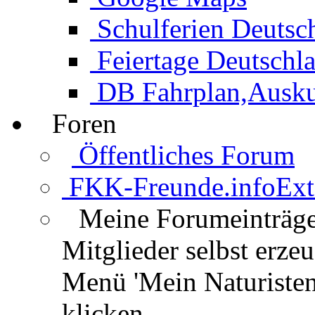
Schulferien Deutsc
Feiertage Deutschl
DB Fahrplan,Auskun
Foren
Öffentliches Forum
FKK-Freunde.info
Ext
Meine Forumeinträg
Mitglieder selbst erz
Menü 'Mein Naturisten
klicken.