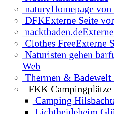
natury
Homepage von 
DFK
Externe Seite v
nacktbaden.de
Externe
Clothes Free
Externe S
Naturisten gehen barf
Web
Thermen & Badewelt 
FKK Campingplätze
Camping Hilsbacht
Lichtheideheim Gl