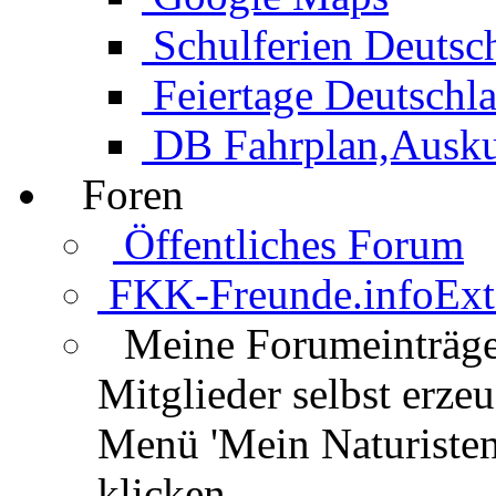
Schulferien Deutsc
Feiertage Deutschl
DB Fahrplan,Auskun
Foren
Öffentliches Forum
FKK-Freunde.info
Ext
Meine Forumeinträg
Mitglieder selbst erz
Menü 'Mein Naturisten
klicken.