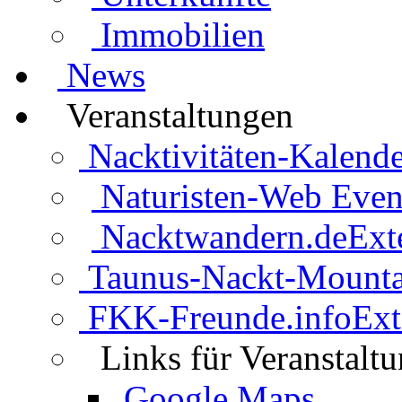
Immobilien
News
Veranstaltungen
Nacktivitäten-Kalende
Naturisten-Web Even
Nacktwandern.de
Ext
Taunus-Nackt-Mounta
FKK-Freunde.info
Ext
Links für Veranstalt
Google Maps