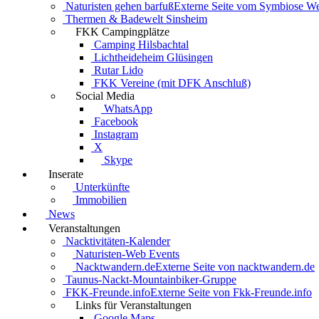
Naturisten gehen barfuß
Externe Seite vom Symbiose W
Thermen & Badewelt Sinsheim
FKK Campingplätze
Camping Hilsbachtal
Lichtheideheim Glüsingen
Rutar Lido
FKK Vereine (mit DFK Anschluß)
Social Media
WhatsApp
Facebook
Instagram
X
Skype
Inserate
Unterkünfte
Immobilien
News
Veranstaltungen
Nacktivitäten-Kalender
Naturisten-Web Events
Nacktwandern.de
Externe Seite von nacktwandern.de
Taunus-Nackt-Mountainbiker-Gruppe
FKK-Freunde.info
Externe Seite von Fkk-Freunde.info
Links für Veranstaltungen
Google Maps