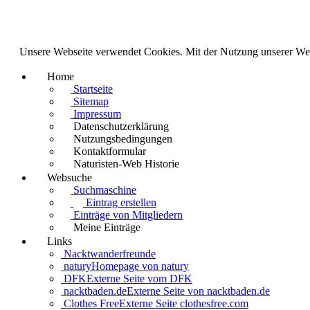
Unsere Webseite verwendet Cookies. Mit der Nutzung unserer We
Home
Startseite
Sitemap
Impressum
Datenschutzerklärung
Nutzungsbedingungen
Kontaktformular
Naturisten-Web Historie
Websuche
Suchmaschine
Eintrag erstellen
Einträge von Mitgliedern
Meine Einträge
Links
Nacktwanderfreunde
natury
Homepage von natury
DFK
Externe Seite vom DFK
nacktbaden.de
Externe Seite von nacktbaden.de
Clothes Free
Externe Seite clothesfree.com