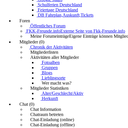
Schulferien Deutschland
Feiertage Deutschland
DB Fahrplan,Auskunft,Tickets
Foren
Öffentliches Forum
FKK-Freunde.info
Externe Seite von Fkk-Freunde.info
Meine Forumeinträge
Eigene Einträge können Mitglied
Mitglieder (0)
Chronik der Aktivitäten
Mitgliederlisten
Aktivitäten aller Mitglieder
Fotoalben
Gruppen
Blogs
Lieblingsorte
Wer macht was?
Mitglieder Statistiken
Alter/Geschlecht/Aktiv
Herkunft
Chat (0)
Chat Information
Chatraum betreten
Chat-Einladung (online)
Chat-Einladung (offline)