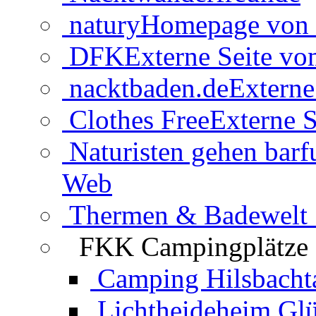
natury
Homepage von 
DFK
Externe Seite v
nacktbaden.de
Externe
Clothes Free
Externe S
Naturisten gehen barf
Web
Thermen & Badewelt 
FKK Campingplätze
Camping Hilsbacht
Lichtheideheim Gl