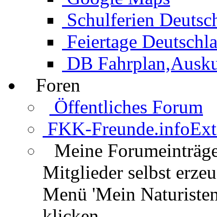
Schulferien Deutsc
Feiertage Deutschl
DB Fahrplan,Auskun
Foren
Öffentliches Forum
FKK-Freunde.info
Ext
Meine Forumeinträg
Mitglieder selbst erz
Menü 'Mein Naturisten
klicken.