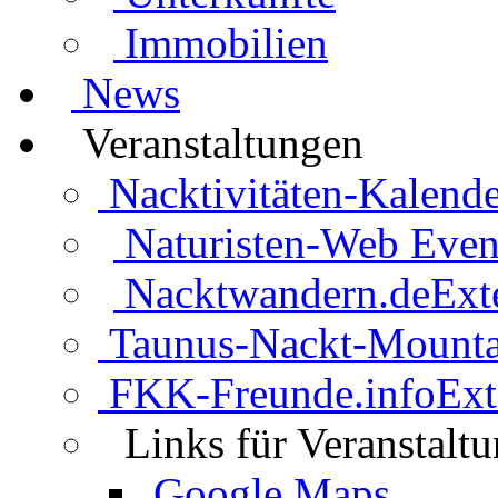
Immobilien
News
Veranstaltungen
Nacktivitäten-Kalende
Naturisten-Web Even
Nacktwandern.de
Ext
Taunus-Nackt-Mounta
FKK-Freunde.info
Ext
Links für Veranstalt
Google Maps