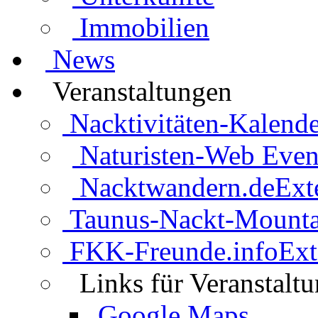
Immobilien
News
Veranstaltungen
Nacktivitäten-Kalende
Naturisten-Web Even
Nacktwandern.de
Ext
Taunus-Nackt-Mounta
FKK-Freunde.info
Ext
Links für Veranstalt
Google Maps