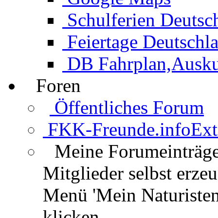
Schulferien Deutsc
Feiertage Deutschl
DB Fahrplan,Auskun
Foren
Öffentliches Forum
FKK-Freunde.info
Ext
Meine Forumeinträg
Mitglieder selbst erz
Menü 'Mein Naturisten
klicken.