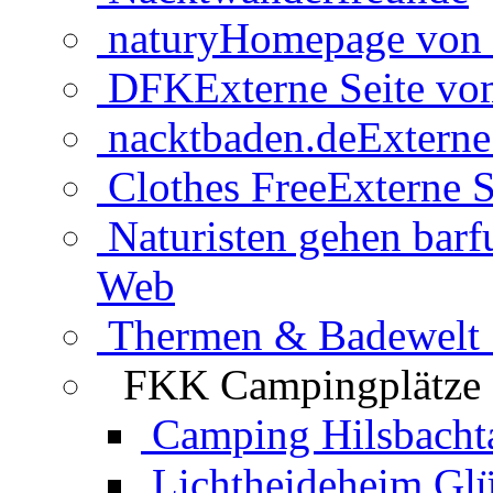
natury
Homepage von 
DFK
Externe Seite v
nacktbaden.de
Externe
Clothes Free
Externe S
Naturisten gehen barf
Web
Thermen & Badewelt 
FKK Campingplätze
Camping Hilsbacht
Lichtheideheim Gl