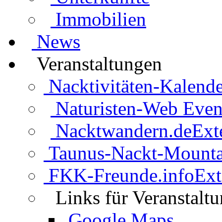
Immobilien
News
Veranstaltungen
Nacktivitäten-Kalende
Naturisten-Web Even
Nacktwandern.de
Ext
Taunus-Nackt-Mounta
FKK-Freunde.info
Ext
Links für Veranstalt
Google Maps