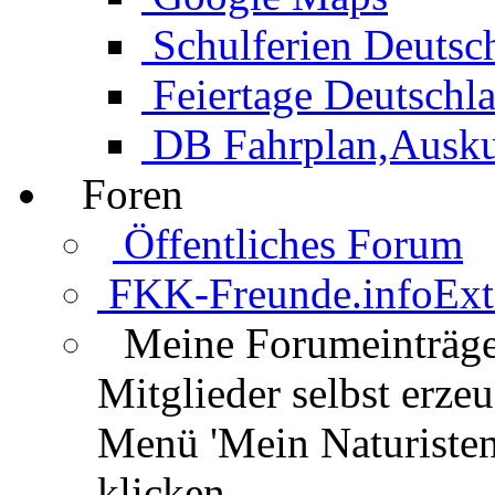
Schulferien Deutsc
Feiertage Deutschl
DB Fahrplan,Auskun
Foren
Öffentliches Forum
FKK-Freunde.info
Ext
Meine Forumeinträg
Mitglieder selbst erz
Menü 'Mein Naturisten
klicken.