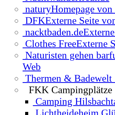
natury
Homepage von 
DFK
Externe Seite v
nacktbaden.de
Externe
Clothes Free
Externe S
Naturisten gehen barf
Web
Thermen & Badewelt 
FKK Campingplätze
Camping Hilsbacht
Lichtheideheim Gl