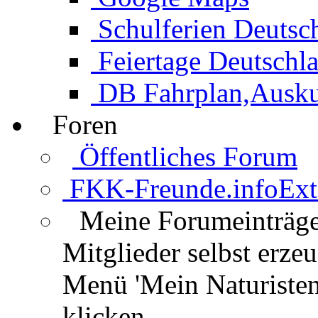
Schulferien Deutsc
Feiertage Deutschl
DB Fahrplan,Auskun
Foren
Öffentliches Forum
FKK-Freunde.info
Ext
Meine Forumeinträg
Mitglieder selbst erz
Menü 'Mein Naturisten
klicken.