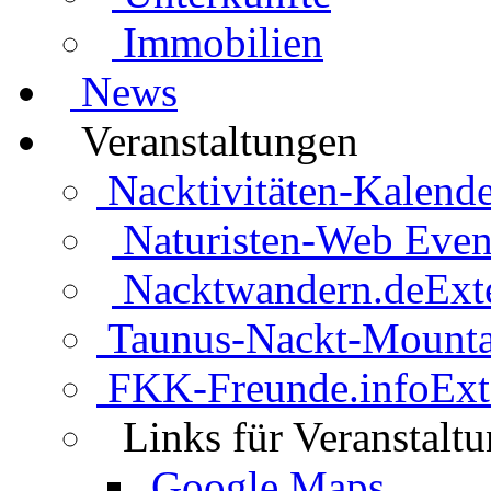
Immobilien
News
Veranstaltungen
Nacktivitäten-Kalende
Naturisten-Web Even
Nacktwandern.de
Ext
Taunus-Nackt-Mounta
FKK-Freunde.info
Ext
Links für Veranstalt
Google Maps