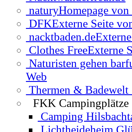
natury
Homepage von 
DFK
Externe Seite v
nacktbaden.de
Externe
Clothes Free
Externe S
Naturisten gehen barf
Web
Thermen & Badewelt 
FKK Campingplätze
Camping Hilsbacht
Lichtheideheim Gl