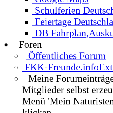
Schulferien Deutsc
Feiertage Deutschl
DB Fahrplan,Auskun
Foren
Öffentliches Forum
FKK-Freunde.info
Ext
Meine Forumeinträg
Mitglieder selbst erz
Menü 'Mein Naturisten
klicken.