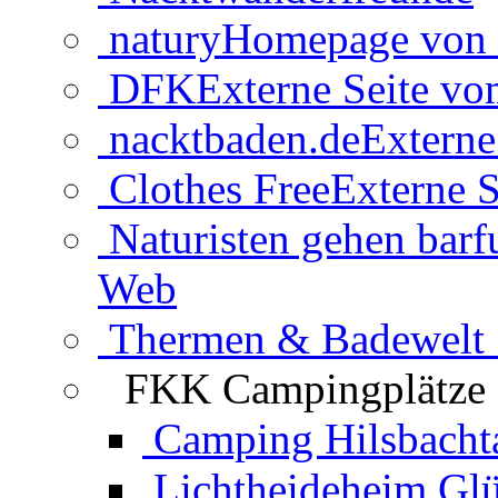
natury
Homepage von 
DFK
Externe Seite v
nacktbaden.de
Externe
Clothes Free
Externe S
Naturisten gehen barf
Web
Thermen & Badewelt 
FKK Campingplätze
Camping Hilsbacht
Lichtheideheim Gl