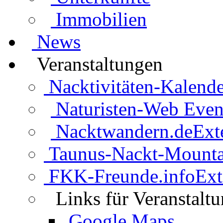
Immobilien
News
Veranstaltungen
Nacktivitäten-Kalende
Naturisten-Web Even
Nacktwandern.de
Ext
Taunus-Nackt-Mounta
FKK-Freunde.info
Ext
Links für Veranstalt
Google Maps