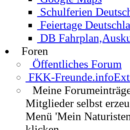
Schulferien Deutsc
Feiertage Deutschl
DB Fahrplan,Auskun
Foren
Öffentliches Forum
FKK-Freunde.info
Ext
Meine Forumeinträg
Mitglieder selbst erz
Menü 'Mein Naturisten
klicken.