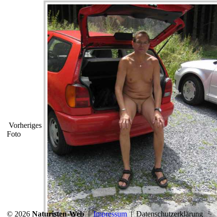
Vorheriges
Foto
© 2026
Naturisten-Web
|
Impressum
|
Datenschutzerklärung