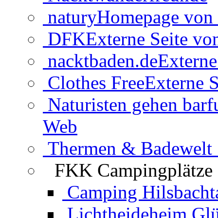
natury
Homepage von 
DFK
Externe Seite v
nacktbaden.de
Externe
Clothes Free
Externe S
Naturisten gehen barf
Web
Thermen & Badewelt 
FKK Campingplätze
Camping Hilsbacht
Lichtheideheim Gl