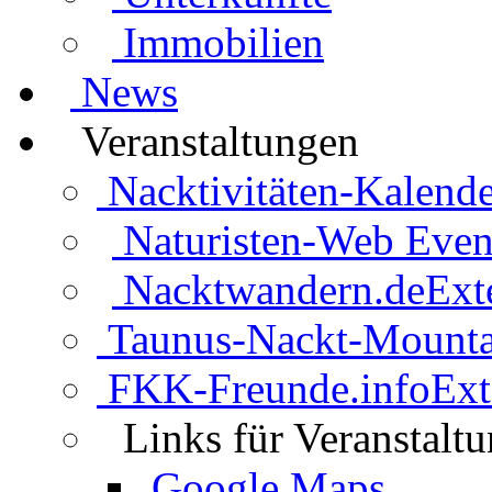
Immobilien
News
Veranstaltungen
Nacktivitäten-Kalende
Naturisten-Web Even
Nacktwandern.de
Ext
Taunus-Nackt-Mounta
FKK-Freunde.info
Ext
Links für Veranstalt
Google Maps