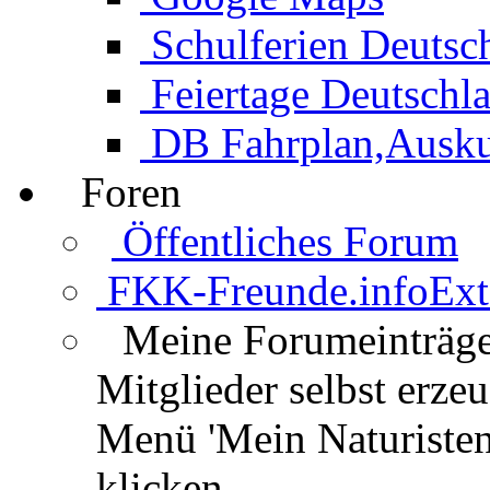
Schulferien Deutsc
Feiertage Deutschl
DB Fahrplan,Auskun
Foren
Öffentliches Forum
FKK-Freunde.info
Ext
Meine Forumeinträg
Mitglieder selbst erz
Menü 'Mein Naturisten
klicken.