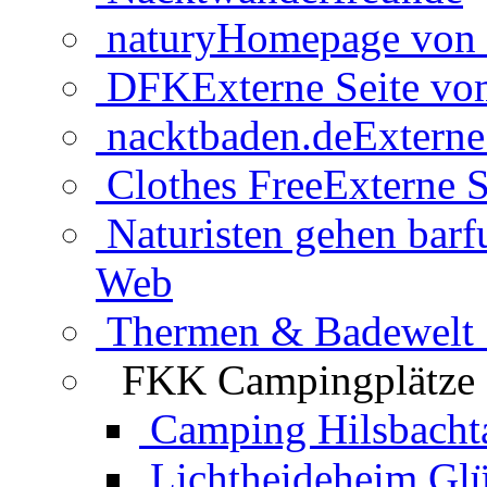
natury
Homepage von 
DFK
Externe Seite v
nacktbaden.de
Externe
Clothes Free
Externe S
Naturisten gehen barf
Web
Thermen & Badewelt 
FKK Campingplätze
Camping Hilsbacht
Lichtheideheim Gl