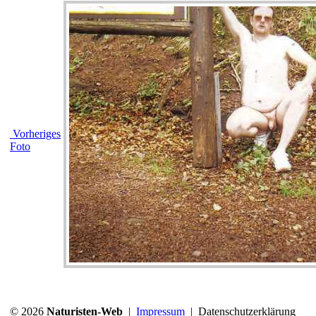
Vorheriges
Foto
© 2026
Naturisten-Web
|
Impressum
|
Datenschutzerklärung