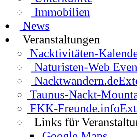
Immobilien
News
Veranstaltungen
Nacktivitäten-Kalende
Naturisten-Web Even
Nacktwandern.de
Ext
Taunus-Nackt-Mounta
FKK-Freunde.info
Ext
Links für Veranstalt
Google Maps