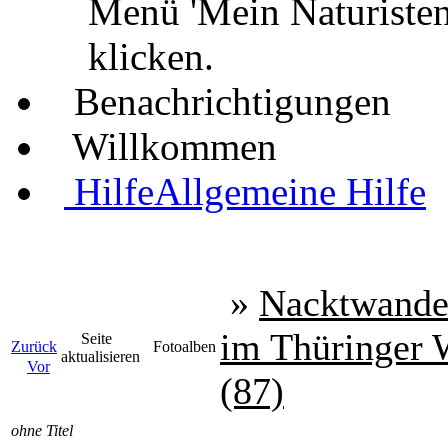
Menü 'Mein Naturisten
klicken.
Benachrichtigungen
Willkommen
Hilfe
Allgemeine Hilfe
»
Nacktwande
im Thüringer 
Seite
Zurück
Fotoalben
aktualisieren
Vor
(87)
ohne Titel