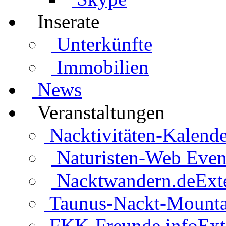
Inserate
Unterkünfte
Immobilien
News
Veranstaltungen
Nacktivitäten-Kalende
Naturisten-Web Even
Nacktwandern.de
Ext
Taunus-Nackt-Mounta
FKK-Freunde.info
Ext