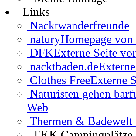
Links
Nacktwanderfreunde
natury
Homepage von 
DFK
Externe Seite v
nacktbaden.de
Externe
Clothes Free
Externe S
Naturisten gehen barf
Web
Thermen & Badewelt 
FKK Campingplätze