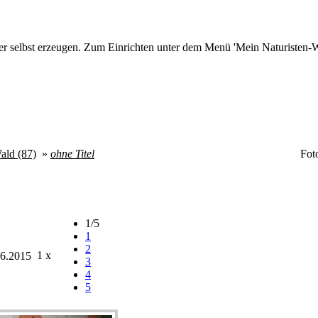
r selbst erzeugen. Zum Einrichten unter dem Menü 'Mein Naturisten-We
ald (87)
»
ohne Titel
Fot
1/5
1
2
1 x
6.2015
3
4
5