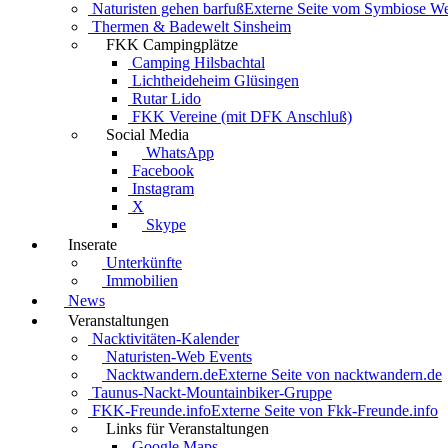
Naturisten gehen barfuß
Externe Seite vom Symbiose W
Thermen & Badewelt Sinsheim
FKK Campingplätze
Camping Hilsbachtal
Lichtheideheim Glüsingen
Rutar Lido
FKK Vereine (mit DFK Anschluß)
Social Media
WhatsApp
Facebook
Instagram
X
Skype
Inserate
Unterkünfte
Immobilien
News
Veranstaltungen
Nacktivitäten-Kalender
Naturisten-Web Events
Nacktwandern.de
Externe Seite von nacktwandern.de
Taunus-Nackt-Mountainbiker-Gruppe
FKK-Freunde.info
Externe Seite von Fkk-Freunde.info
Links für Veranstaltungen
Google Maps