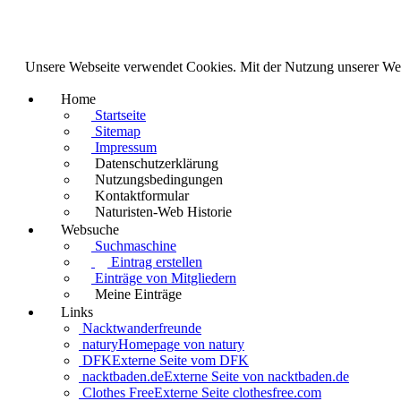
Unsere Webseite verwendet Cookies. Mit der Nutzung unserer We
Home
Startseite
Sitemap
Impressum
Datenschutzerklärung
Nutzungsbedingungen
Kontaktformular
Naturisten-Web Historie
Websuche
Suchmaschine
Eintrag erstellen
Einträge von Mitgliedern
Meine Einträge
Links
Nacktwanderfreunde
natury
Homepage von natury
DFK
Externe Seite vom DFK
nacktbaden.de
Externe Seite von nacktbaden.de
Clothes Free
Externe Seite clothesfree.com