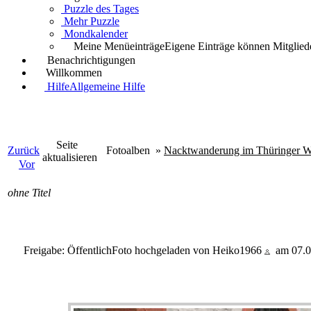
Puzzle des Tages
Mehr Puzzle
Mondkalender
Meine Menüeinträge
Eigene Einträge können Mitgliede
Benachrichtigungen
Willkommen
Hilfe
Allgemeine Hilfe
Seite
Zurück
Fotoalben
»
Nacktwanderung im Thüringer W
aktualisieren
Vor
ohne Titel
Freigabe: Öffentlich
Foto hochgeladen von Heiko1966
am 07.0