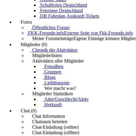
Schulferien Deutschland
Feiertage Deutschland
DB Fahrplan,Auskunft,Tickets
Foren
Öffentliches Forum
FKK-Freunde.info
Externe Seite von Fkk-Freunde.info
Meine Forumeinträge
Eigene Einträge können Mitglied
Mitglieder (0)
Chronik der Aktivitäten
Mitgliederlisten
Aktivitäten aller Mitglieder
Fotoalben
Gruppen
Blogs
Lieblingsorte
Wer macht was?
Mitglieder Statistiken
Alter/Geschlecht/Aktiv
Herkunft
Chat (0)
Chat Information
Chatraum betreten
Chat-Einladung (online)
Chat-Einladung (offline)