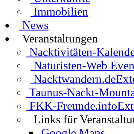
Immobilien
News
Veranstaltungen
Nacktivitäten-Kalende
Naturisten-Web Even
Nacktwandern.de
Ext
Taunus-Nackt-Mounta
FKK-Freunde.info
Ext
Links für Veranstalt
Google Maps