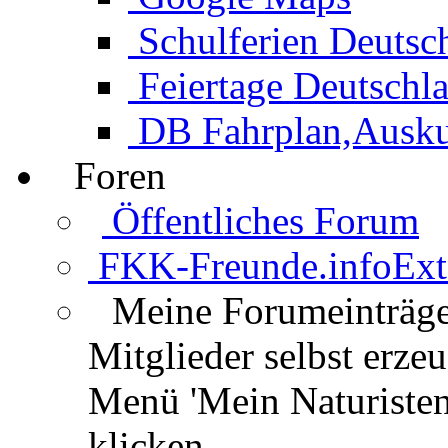
Schulferien Deutsc
Feiertage Deutschl
DB Fahrplan,Auskun
Foren
Öffentliches Forum
FKK-Freunde.info
Ext
Meine Forumeinträg
Mitglieder selbst erz
Menü 'Mein Naturisten
klicken.