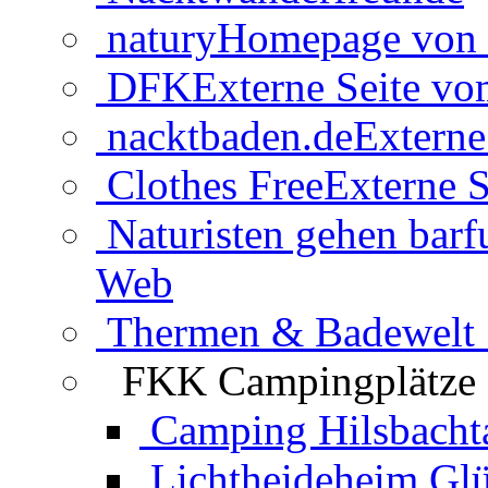
natury
Homepage von 
DFK
Externe Seite v
nacktbaden.de
Externe
Clothes Free
Externe S
Naturisten gehen barf
Web
Thermen & Badewelt 
FKK Campingplätze
Camping Hilsbacht
Lichtheideheim Gl