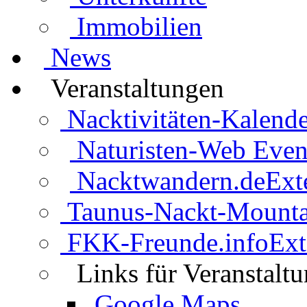
Immobilien
News
Veranstaltungen
Nacktivitäten-Kalende
Naturisten-Web Even
Nacktwandern.de
Ext
Taunus-Nackt-Mounta
FKK-Freunde.info
Ext
Links für Veranstalt
Google Maps