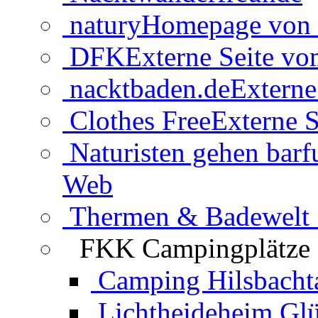
natury
Homepage von 
DFK
Externe Seite v
nacktbaden.de
Externe
Clothes Free
Externe S
Naturisten gehen barf
Web
Thermen & Badewelt 
FKK Campingplätze
Camping Hilsbacht
Lichtheideheim Gl