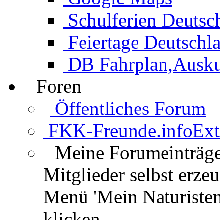
Schulferien Deutsc
Feiertage Deutschl
DB Fahrplan,Auskun
Foren
Öffentliches Forum
FKK-Freunde.info
Ext
Meine Forumeinträg
Mitglieder selbst erz
Menü 'Mein Naturisten
klicken.