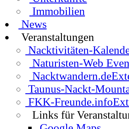
Immobilien
News
Veranstaltungen
Nacktivitäten-Kalende
Naturisten-Web Even
Nacktwandern.de
Ext
Taunus-Nackt-Mounta
FKK-Freunde.info
Ext
Links für Veranstalt
Google Maps