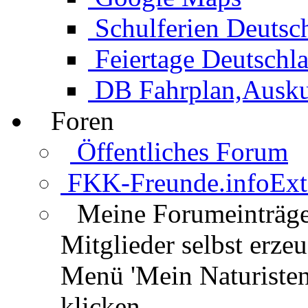
Schulferien Deutsc
Feiertage Deutschl
DB Fahrplan,Auskun
Foren
Öffentliches Forum
FKK-Freunde.info
Ext
Meine Forumeinträg
Mitglieder selbst erz
Menü 'Mein Naturisten
klicken.