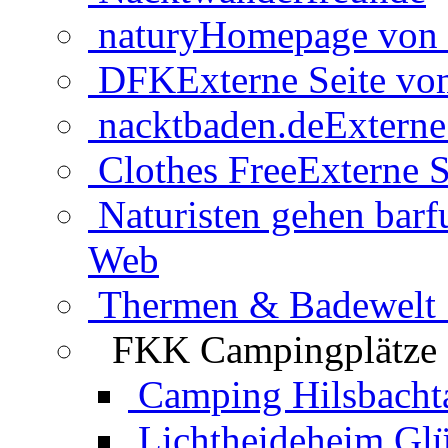
natury
Homepage von 
DFK
Externe Seite v
nacktbaden.de
Externe
Clothes Free
Externe S
Naturisten gehen barf
Web
Thermen & Badewelt 
FKK Campingplätze
Camping Hilsbacht
Lichtheideheim Gl