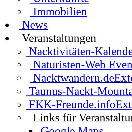
Immobilien
News
Veranstaltungen
Nacktivitäten-Kalende
Naturisten-Web Even
Nacktwandern.de
Ext
Taunus-Nackt-Mounta
FKK-Freunde.info
Ext
Links für Veranstalt
Google Maps