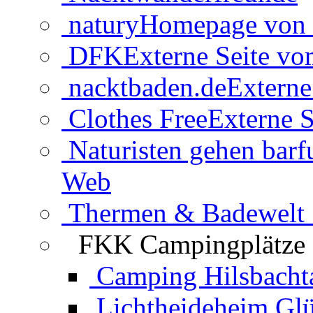
natury
Homepage von 
DFK
Externe Seite v
nacktbaden.de
Externe
Clothes Free
Externe S
Naturisten gehen barf
Web
Thermen & Badewelt 
FKK Campingplätze
Camping Hilsbacht
Lichtheideheim Gl