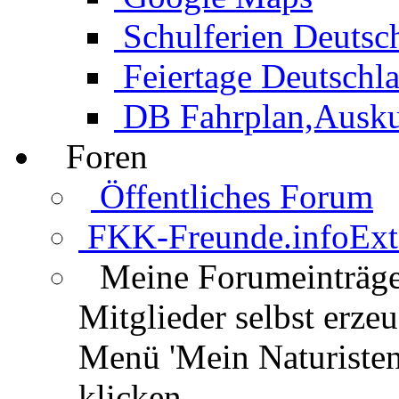
Schulferien Deutsc
Feiertage Deutschl
DB Fahrplan,Auskun
Foren
Öffentliches Forum
FKK-Freunde.info
Ext
Meine Forumeinträg
Mitglieder selbst erz
Menü 'Mein Naturisten
klicken.