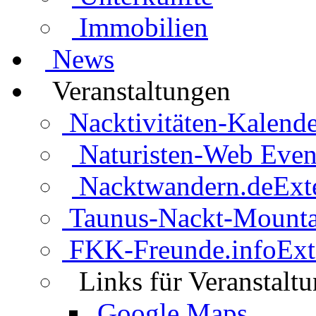
Immobilien
News
Veranstaltungen
Nacktivitäten-Kalende
Naturisten-Web Even
Nacktwandern.de
Ext
Taunus-Nackt-Mounta
FKK-Freunde.info
Ext
Links für Veranstalt
Google Maps