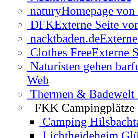
natury
Homepage von 
DFK
Externe Seite v
nacktbaden.de
Externe
Clothes Free
Externe S
Naturisten gehen barf
Web
Thermen & Badewelt 
FKK Campingplätze
Camping Hilsbacht
Lichtheideheim Gl