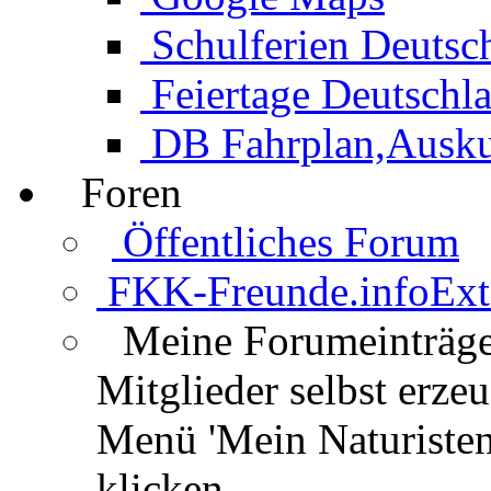
Schulferien Deutsc
Feiertage Deutschl
DB Fahrplan,Auskun
Foren
Öffentliches Forum
FKK-Freunde.info
Ext
Meine Forumeinträg
Mitglieder selbst erz
Menü 'Mein Naturisten
klicken.