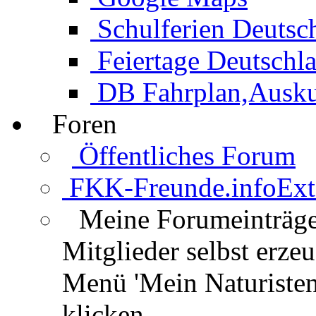
Schulferien Deutsc
Feiertage Deutschl
DB Fahrplan,Auskun
Foren
Öffentliches Forum
FKK-Freunde.info
Ext
Meine Forumeinträg
Mitglieder selbst erz
Menü 'Mein Naturisten
klicken.