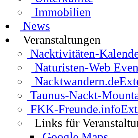
Immobilien
News
Veranstaltungen
Nacktivitäten-Kalende
Naturisten-Web Even
Nacktwandern.de
Ext
Taunus-Nackt-Mounta
FKK-Freunde.info
Ext
Links für Veranstalt
Google Maps