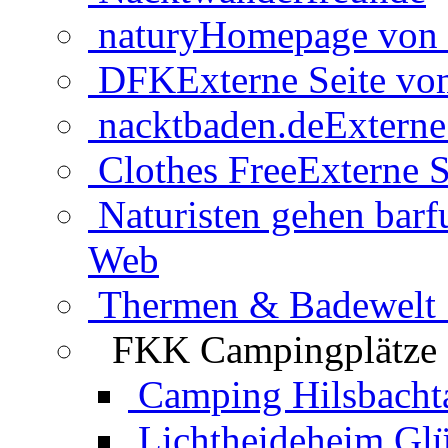
natury
Homepage von 
DFK
Externe Seite v
nacktbaden.de
Externe
Clothes Free
Externe S
Naturisten gehen barf
Web
Thermen & Badewelt 
FKK Campingplätze
Camping Hilsbacht
Lichtheideheim Gl