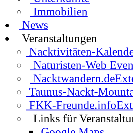
Immobilien
News
Veranstaltungen
Nacktivitäten-Kalende
Naturisten-Web Even
Nacktwandern.de
Ext
Taunus-Nackt-Mounta
FKK-Freunde.info
Ext
Links für Veranstalt
Google Maps