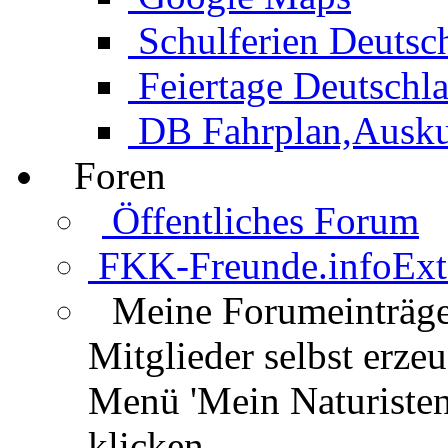
Schulferien Deutsc
Feiertage Deutschl
DB Fahrplan,Auskun
Foren
Öffentliches Forum
FKK-Freunde.info
Ext
Meine Forumeinträg
Mitglieder selbst erz
Menü 'Mein Naturisten
klicken.