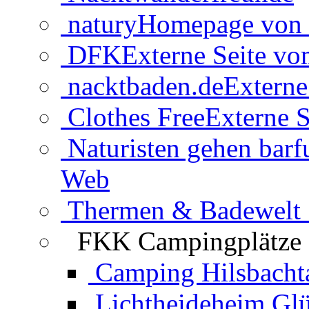
natury
Homepage von 
DFK
Externe Seite v
nacktbaden.de
Externe
Clothes Free
Externe S
Naturisten gehen barf
Web
Thermen & Badewelt 
FKK Campingplätze
Camping Hilsbacht
Lichtheideheim Gl