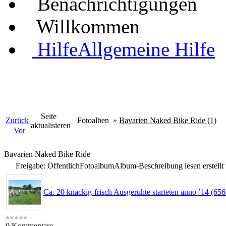
Benachrichtigungen
Willkommen
Hilfe
Allgemeine Hilfe
Seite
Zurück
Fotoalben
»
Bavarien Naked Bike Ride (1)
aktualisieren
Vor
Bavarien Naked Bike Ride
Freigabe: Öffentlich
Fotoalbum
Album-Beschreibung lesen
erstell
Ca. 20 knackig-frisch Ausgeruhte starteten anno ’14 (65
0 Kommentare