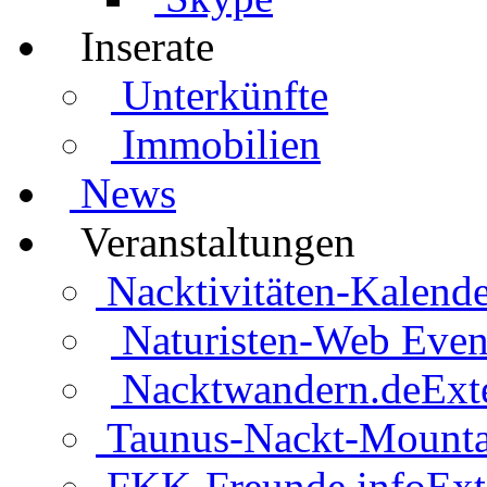
Inserate
Unterkünfte
Immobilien
News
Veranstaltungen
Nacktivitäten-Kalende
Naturisten-Web Even
Nacktwandern.de
Ext
Taunus-Nackt-Mounta
FKK-Freunde.info
Ext