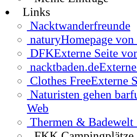
Links
Nacktwanderfreunde
natury
Homepage von 
DFK
Externe Seite v
nacktbaden.de
Externe
Clothes Free
Externe S
Naturisten gehen barf
Web
Thermen & Badewelt 
FKK Campingplätze