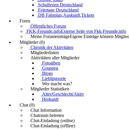
Schulferien Deutschland
Feiertage Deutschland
DB Fahrplan,Auskunft,Tickets
Foren
Öffentliches Forum
FKK-Freunde.info
Externe Seite von Fkk-Freunde.info
Meine Forumeinträge
Eigene Einträge können Mitglied
Mitglieder (0)
Chronik der Aktivitäten
Mitgliederlisten
Aktivitäten aller Mitglieder
Fotoalben
Gruppen
Blogs
Lieblingsorte
Wer macht was?
Mitglieder Statistiken
Alter/Geschlecht/Aktiv
Herkunft
Chat (0)
Chat Information
Chatraum betreten
Chat-Einladung (online)
Chat-Einladung (offline)