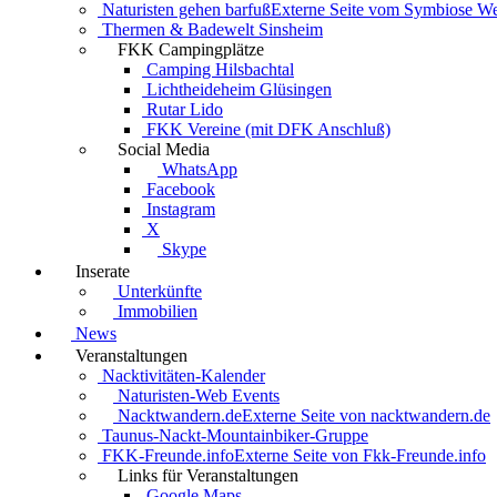
Naturisten gehen barfuß
Externe Seite vom Symbiose W
Thermen & Badewelt Sinsheim
FKK Campingplätze
Camping Hilsbachtal
Lichtheideheim Glüsingen
Rutar Lido
FKK Vereine (mit DFK Anschluß)
Social Media
WhatsApp
Facebook
Instagram
X
Skype
Inserate
Unterkünfte
Immobilien
News
Veranstaltungen
Nacktivitäten-Kalender
Naturisten-Web Events
Nacktwandern.de
Externe Seite von nacktwandern.de
Taunus-Nackt-Mountainbiker-Gruppe
FKK-Freunde.info
Externe Seite von Fkk-Freunde.info
Links für Veranstaltungen
Google Maps