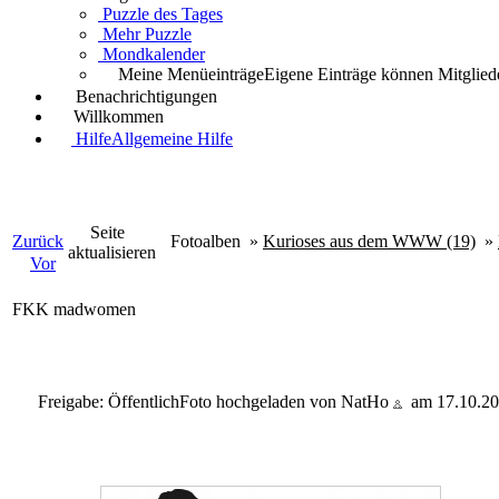
Puzzle des Tages
Mehr Puzzle
Mondkalender
Meine Menüeinträge
Eigene Einträge können Mitgliede
Benachrichtigungen
Willkommen
Hilfe
Allgemeine Hilfe
Seite
Zurück
Fotoalben
»
Kurioses aus dem WWW (19)
»
aktualisieren
Vor
FKK madwomen
Freigabe: Öffentlich
Foto hochgeladen von NatHo
am 17.10.20