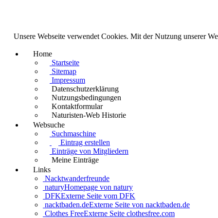
Unsere Webseite verwendet Cookies. Mit der Nutzung unserer We
Home
Startseite
Sitemap
Impressum
Datenschutzerklärung
Nutzungsbedingungen
Kontaktformular
Naturisten-Web Historie
Websuche
Suchmaschine
Eintrag erstellen
Einträge von Mitgliedern
Meine Einträge
Links
Nacktwanderfreunde
natury
Homepage von natury
DFK
Externe Seite vom DFK
nacktbaden.de
Externe Seite von nacktbaden.de
Clothes Free
Externe Seite clothesfree.com