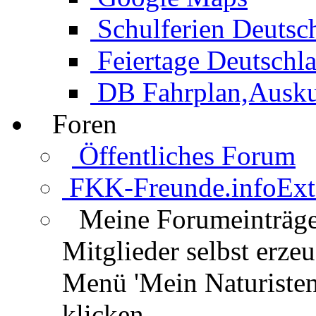
Schulferien Deutsc
Feiertage Deutschl
DB Fahrplan,Auskun
Foren
Öffentliches Forum
FKK-Freunde.info
Ext
Meine Forumeinträg
Mitglieder selbst erz
Menü 'Mein Naturisten
klicken.