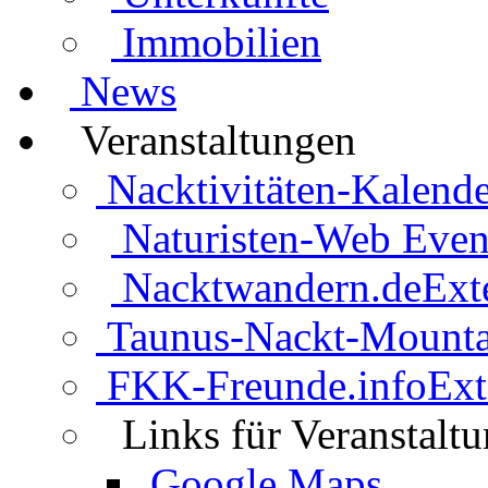
Immobilien
News
Veranstaltungen
Nacktivitäten-Kalende
Naturisten-Web Even
Nacktwandern.de
Ext
Taunus-Nackt-Mounta
FKK-Freunde.info
Ext
Links für Veranstalt
Google Maps