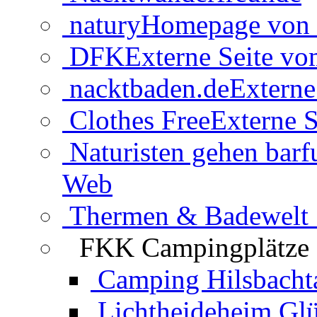
natury
Homepage von 
DFK
Externe Seite v
nacktbaden.de
Externe
Clothes Free
Externe S
Naturisten gehen barf
Web
Thermen & Badewelt 
FKK Campingplätze
Camping Hilsbacht
Lichtheideheim Gl