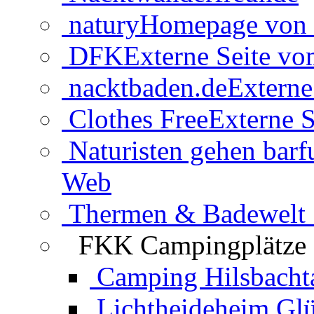
natury
Homepage von 
DFK
Externe Seite v
nacktbaden.de
Externe
Clothes Free
Externe S
Naturisten gehen barf
Web
Thermen & Badewelt 
FKK Campingplätze
Camping Hilsbacht
Lichtheideheim Gl