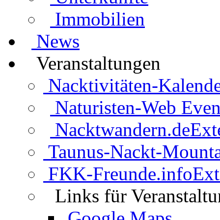
Immobilien
News
Veranstaltungen
Nacktivitäten-Kalende
Naturisten-Web Even
Nacktwandern.de
Ext
Taunus-Nackt-Mounta
FKK-Freunde.info
Ext
Links für Veranstalt
Google Maps