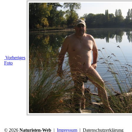
Vorheriges
Foto
© 2026
Naturisten-Web
|
Impressum
|
Datenschutzerklärung