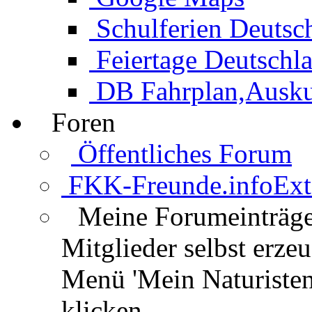
Schulferien Deutsc
Feiertage Deutschl
DB Fahrplan,Auskun
Foren
Öffentliches Forum
FKK-Freunde.info
Ext
Meine Forumeinträg
Mitglieder selbst erz
Menü 'Mein Naturisten
klicken.