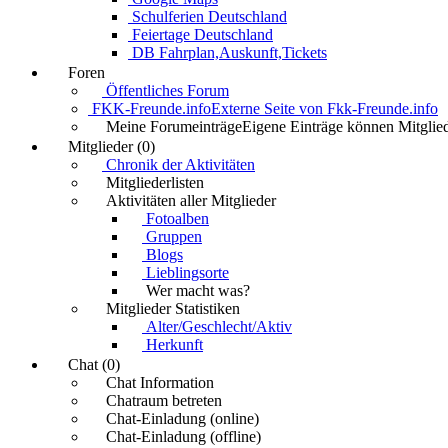
Schulferien Deutschland
Feiertage Deutschland
DB Fahrplan,Auskunft,Tickets
Foren
Öffentliches Forum
FKK-Freunde.info
Externe Seite von Fkk-Freunde.info
Meine Forumeinträge
Eigene Einträge können Mitglied
Mitglieder (0)
Chronik der Aktivitäten
Mitgliederlisten
Aktivitäten aller Mitglieder
Fotoalben
Gruppen
Blogs
Lieblingsorte
Wer macht was?
Mitglieder Statistiken
Alter/Geschlecht/Aktiv
Herkunft
Chat (0)
Chat Information
Chatraum betreten
Chat-Einladung (online)
Chat-Einladung (offline)