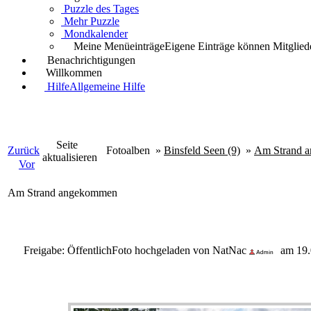
Puzzle des Tages
Mehr Puzzle
Mondkalender
Meine Menüeinträge
Eigene Einträge können Mitgliede
Benachrichtigungen
Willkommen
Hilfe
Allgemeine Hilfe
Seite
Zurück
Fotoalben
»
Binsfeld Seen (9)
»
Am Strand 
aktualisieren
Vor
Am Strand angekommen
Freigabe: Öffentlich
Foto hochgeladen von NatNac
am 19.