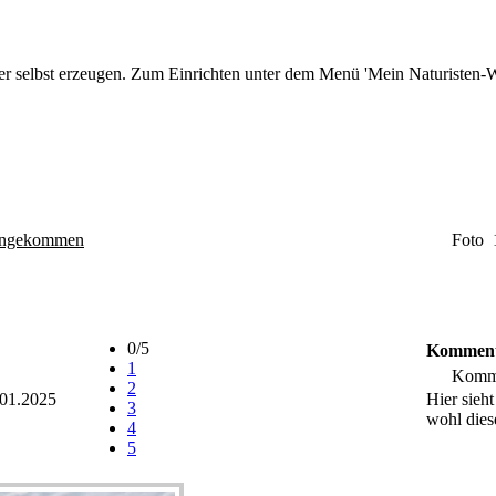
r selbst erzeugen. Zum Einrichten unter dem Menü 'Mein Naturisten-We
angekommen
Foto 
0/5
Komment
1
Komme
2
01.2025
Hier sieh
3
wohl dies
4
5