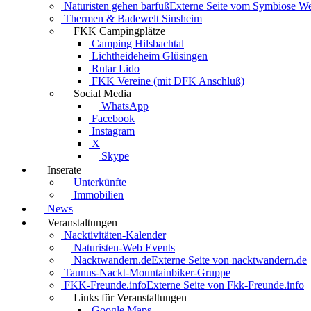
Naturisten gehen barfuß
Externe Seite vom Symbiose W
Thermen & Badewelt Sinsheim
FKK Campingplätze
Camping Hilsbachtal
Lichtheideheim Glüsingen
Rutar Lido
FKK Vereine (mit DFK Anschluß)
Social Media
WhatsApp
Facebook
Instagram
X
Skype
Inserate
Unterkünfte
Immobilien
News
Veranstaltungen
Nacktivitäten-Kalender
Naturisten-Web Events
Nacktwandern.de
Externe Seite von nacktwandern.de
Taunus-Nackt-Mountainbiker-Gruppe
FKK-Freunde.info
Externe Seite von Fkk-Freunde.info
Links für Veranstaltungen
Google Maps