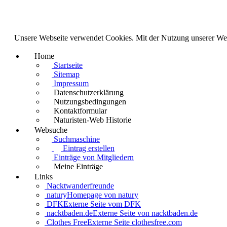
Unsere Webseite verwendet Cookies. Mit der Nutzung unserer We
Home
Startseite
Sitemap
Impressum
Datenschutzerklärung
Nutzungsbedingungen
Kontaktformular
Naturisten-Web Historie
Websuche
Suchmaschine
Eintrag erstellen
Einträge von Mitgliedern
Meine Einträge
Links
Nacktwanderfreunde
natury
Homepage von natury
DFK
Externe Seite vom DFK
nacktbaden.de
Externe Seite von nacktbaden.de
Clothes Free
Externe Seite clothesfree.com