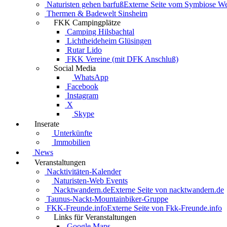
Naturisten gehen barfuß
Externe Seite vom Symbiose W
Thermen & Badewelt Sinsheim
FKK Campingplätze
Camping Hilsbachtal
Lichtheideheim Glüsingen
Rutar Lido
FKK Vereine (mit DFK Anschluß)
Social Media
WhatsApp
Facebook
Instagram
X
Skype
Inserate
Unterkünfte
Immobilien
News
Veranstaltungen
Nacktivitäten-Kalender
Naturisten-Web Events
Nacktwandern.de
Externe Seite von nacktwandern.de
Taunus-Nackt-Mountainbiker-Gruppe
FKK-Freunde.info
Externe Seite von Fkk-Freunde.info
Links für Veranstaltungen
Google Maps