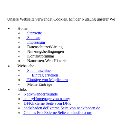
Unsere Webseite verwendet Cookies. Mit der Nutzung unserer We
Home
Startseite
Sitemap
Impressum
Datenschutzerklärung
Nutzungsbedingungen
Kontaktformular
Naturisten-Web Historie
Websuche
Suchmaschine
Eintrag erstellen
Einträge von Mitgliedern
Meine Einträge
Links
Nacktwanderfreunde
natury
Homepage von natury
DFK
Externe Seite vom DFK
nacktbaden.de
Externe Seite von nacktbaden.de
Clothes Free
Externe Seite clothesfree.com