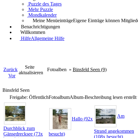
Puzzle des Tages
Mehr Puzzle
Mondkalender
Meine Menüeinträge
Eigene Einträge können Mitgliede
Benachrichtigungen
Willkommen
Hilfe
Allgemeine Hilfe
Seite
Zurück
Fotoalben
»
Binsfeld Seen (9)
aktualisieren
Vor
Binsfeld Seen
Freigabe: Öffentlich
Fotoalbum
Album-Beschreibung lesen
erstell
Am
Hallo (92x
Durchblick zum
Strand angekommen
Gänsedrecksee (73x
besucht)
(108x besucht)