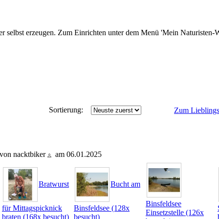
r selbst erzeugen. Zum Einrichten unter dem Menü 'Mein Naturisten-We
Sortierung:
Zum Lieblings
t von nacktbiker
am 06.01.2025
Bratwurst
Bucht am
Binsfeldsee
für Mittagspicknick
Binsfeldsee (128x
Einsetzstelle (126x
braten (168x besucht)
besucht)