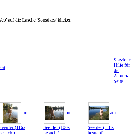
b' auf die Lasche 'Sonstiges' klicken.
Spezielle
Hilfe für
ort
die
Album-
Seite
am
am
am
Seeufer (116x
Seeufer (100x
Seeufer (118x
besucht)
besucht)
besucht)