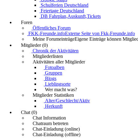
Schulferien Deutschland
Feiertage Deutschland
DB Fahrplan,Auskunft,Tickets
Foren
Öffentliches Forum
FKK-Freunde.info
Externe Seite von Fkk-Freunde.info
Meine Forumeinträge
Eigene Einträge können Mitglied
Mitglieder (0)
Chronik der Aktivitäten
Mitgliederlisten
Aktivitäten aller Mitglieder
Fotoalben
Gruppen
Blogs
Lieblingsorte
Wer macht was?
Mitglieder Statistiken
Alter/Geschlecht/Aktiv
Herkunft
Chat (0)
Chat Information
Chatraum betreten
Chat-Einladung (online)
Chat-Einladung (offline)