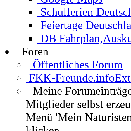
Schulferien Deutsc
Feiertage Deutschl
DB Fahrplan,Auskun
Foren
Öffentliches Forum
FKK-Freunde.info
Ext
Meine Forumeinträg
Mitglieder selbst erz
Menü 'Mein Naturisten
klicken.