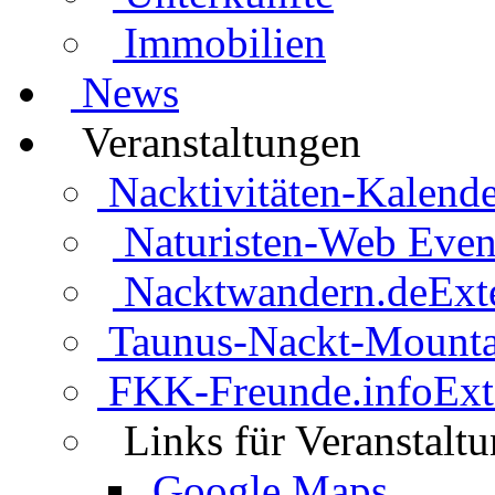
Immobilien
News
Veranstaltungen
Nacktivitäten-Kalende
Naturisten-Web Even
Nacktwandern.de
Ext
Taunus-Nackt-Mounta
FKK-Freunde.info
Ext
Links für Veranstalt
Google Maps