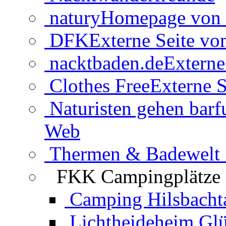
natury
Homepage von 
DFK
Externe Seite v
nacktbaden.de
Externe
Clothes Free
Externe S
Naturisten gehen barf
Web
Thermen & Badewelt 
FKK Campingplätze
Camping Hilsbacht
Lichtheideheim Gl