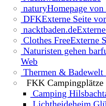
natury
Homepage von 
DFK
Externe Seite v
nacktbaden.de
Externe
Clothes Free
Externe S
Naturisten gehen barf
Web
Thermen & Badewelt 
FKK Campingplätze
Camping Hilsbacht
Lichtheideheim Gl