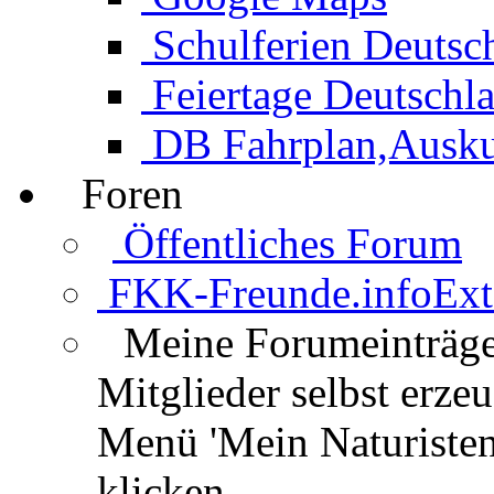
Schulferien Deutsc
Feiertage Deutschl
DB Fahrplan,Auskun
Foren
Öffentliches Forum
FKK-Freunde.info
Ext
Meine Forumeinträg
Mitglieder selbst erz
Menü 'Mein Naturisten
klicken.