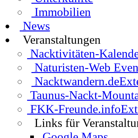
Immobilien
News
Veranstaltungen
Nacktivitäten-Kalende
Naturisten-Web Even
Nacktwandern.de
Ext
Taunus-Nackt-Mounta
FKK-Freunde.info
Ext
Links für Veranstalt
Google Maps