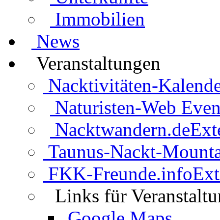
Immobilien
News
Veranstaltungen
Nacktivitäten-Kalende
Naturisten-Web Even
Nacktwandern.de
Ext
Taunus-Nackt-Mounta
FKK-Freunde.info
Ext
Links für Veranstalt
Google Maps