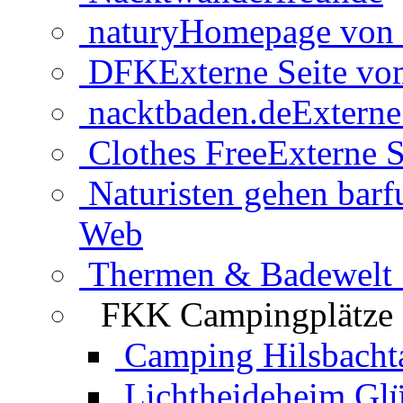
natury
Homepage von 
DFK
Externe Seite v
nacktbaden.de
Externe
Clothes Free
Externe S
Naturisten gehen barf
Web
Thermen & Badewelt 
FKK Campingplätze
Camping Hilsbacht
Lichtheideheim Gl