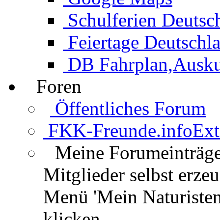
Schulferien Deutsc
Feiertage Deutschl
DB Fahrplan,Auskun
Foren
Öffentliches Forum
FKK-Freunde.info
Ext
Meine Forumeinträg
Mitglieder selbst erz
Menü 'Mein Naturisten
klicken.