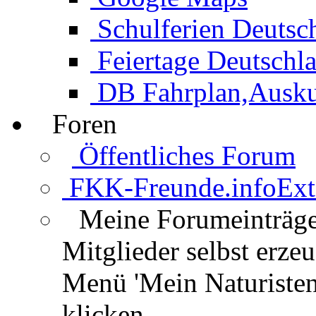
Schulferien Deutsc
Feiertage Deutschl
DB Fahrplan,Auskun
Foren
Öffentliches Forum
FKK-Freunde.info
Ext
Meine Forumeinträg
Mitglieder selbst erz
Menü 'Mein Naturisten
klicken.