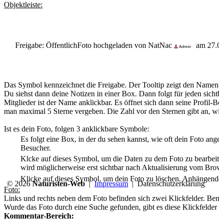
Objektleiste:
Freigabe: Öffentlich
Foto hochgeladen von NatNac
am 27.
Das Symbol kennzeichnet die Freigabe. Der Tooltip zeigt den Namen de
Du siehst dann deine Notizen in einer Box. Dann folgt für jeden sic
Mitglieder ist der Name anklickbar. Es öffnet sich dann seine Profil
man maximal 5 Sterne vergeben. Die Zahl vor den Sternen gibt an, wi
Ist es dein Foto, folgen 3 anklickbare Symbole:
Es folgt eine Box, in der du sehen kannst, wie oft dein Foto an
Besucher.
Klcke auf dieses Symbol, um die Daten zu dem Foto zu bearbeit
wird möglicherweise erst sichtbar nach Aktualisierung vom Bro
Klicke auf dieses Symbol, um dein Foto zu löschen. Anhängen
© 2026
Naturisten-Web
|
Impressum
|
Datenschutzerklärung
Foto:
Links und rechts neben dem Foto befinden sich zwei Klickfelder. Benu
Wurde das Foto durch eine Suche gefunden, gibt es diese Klickfelder 
Kommentar-Bereich: